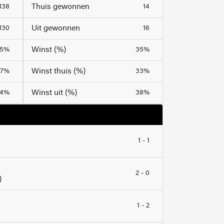
Thuis gewonnen
138
14
Uit gewonnen
130
16
Winst (%)
45%
35%
Winst thuis (%)
47%
33%
Winst uit (%)
44%
38%
1 - 1
2 - 0
)
1 - 2