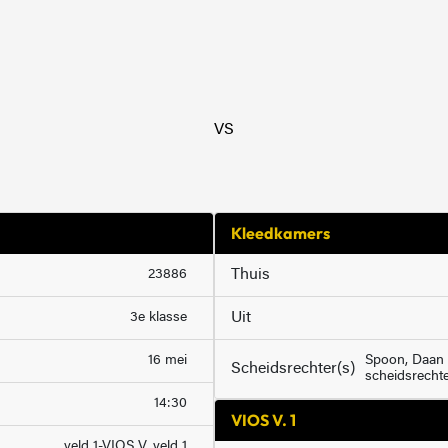
VS
Kleedkamers
Thuis
23886
Uit
3e klasse
16 mei
Spoon, Daan (
Scheidsrechter(s)
scheidsrechte
14:30
VIOS V. 1
veld 1-VIOS V. veld 1