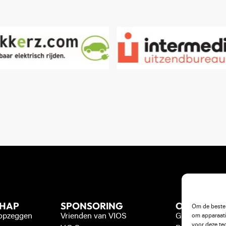
CHAP
SPONSORING
OVERIG
Om de beste 
 opzeggen
Vrienden van VIOS
Gedragscode
om apparaati
voor deze te