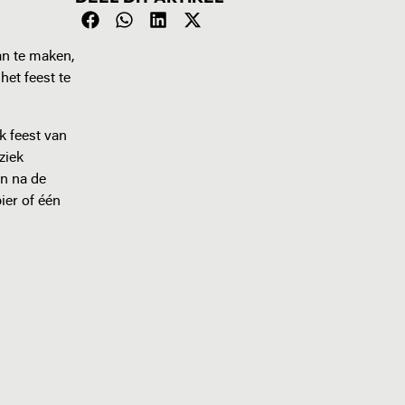
an te maken,
het feest te
k feest van
ziek
en na de
ier of één