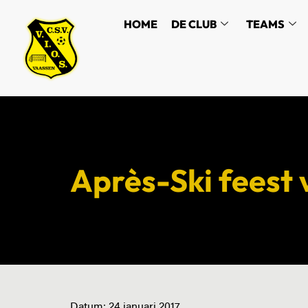
HOME
DE CLUB
TEAMS
Après-Ski feest 
Datum:
24 januari 2017