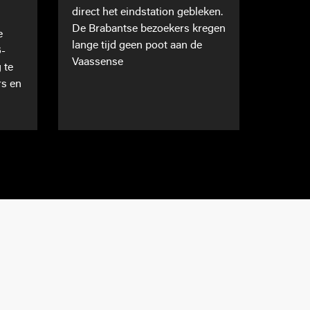
direct het eindstation gebleken.
De Brabantse bezoekers kregen
e
lange tijd geen poot aan de
6-
Vaassense
 te
rs en