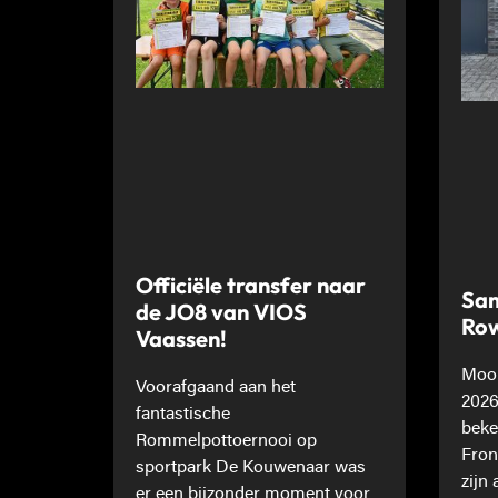
Officiële transfer naar
Sam
de JO8 van VIOS
Ro
Vaassen!
Mooi
Voorafgaand aan het
2026
fantastische
beke
Rommelpottoernooi op
Fron
sportpark De Kouwenaar was
zijn
er een bijzonder moment voor