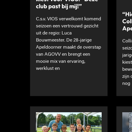
club past bij mij!”
“Hi
C.s.v. VIOS verwelkomt komend
Col
seizoen een vertrouwd gezicht
Ape
uit de regio: Luca
Bouwmeester. De 28-jarige
Coll
Apeldoorner maakt de overstap
seiz
van AGOVV en brengt een
jari
mooie mix van ervaring,
kies
werklust en
bewu
zijn
nog