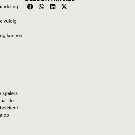
mindeling
elvuldig
ing kunnen
e spelers
naar de
 betekent
nt op