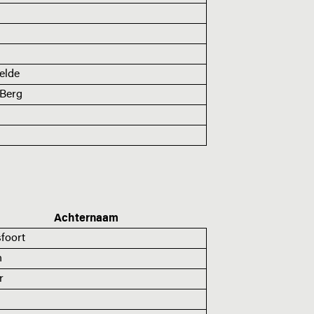
elde
 Berg
n
Achternaam
foort
n
r