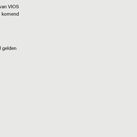
 van VIOS
or komend
l gelden