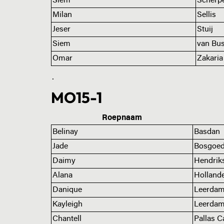
Siem
Scherp
Milan
Sellis
Jeser
Stuij
Siem
van Bus
Omar
Zakaria
.
MO15-1
Roepnaam
Belinay
Basdan
Jade
Bosgoe
Daimy
Hendrik
Alana
Holland
Danique
Leerda
Kayleigh
Leerda
Chantell
Pallas Ca