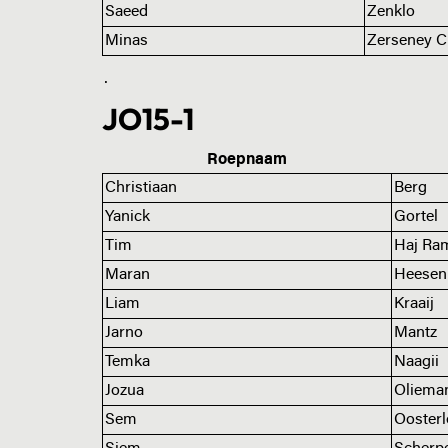
Saeed
Zenklo
Minas
Zerseney C
.
JO15-1
Roepnaam
Christiaan
Berg
Yanick
Gortel
Tim
Haj Ra
Maran
Heesen
Liam
Kraaij
Jarno
Mantz
Temka
Naagii
Jozua
Oliema
Sem
Ooster