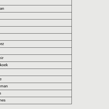
n
man
ez
ir
koek
e
lman
s
nes