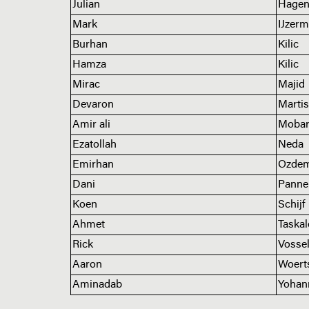
Julian
Hage
Mark
IJzer
Burhan
Kilic
Hamza
Kilic
Mirac
Majid
Devaron
Martis
Amir ali
Mobar
Ezatollah
Neda
Emirhan
Ozdem
Dani
Panne
Koen
Schijf
Ahmet
Taskal
Rick
Vosse
Aaron
Woert
Aminadab
Yohan