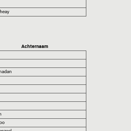
heay
Achternaam
madan
n
loo