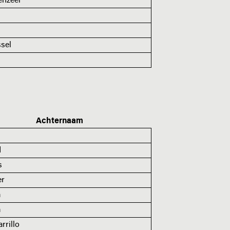
enzeel
sel
Achternaam
d
s
er
m
m
rrillo