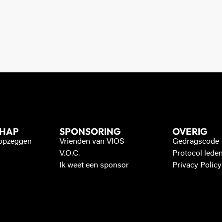
CHAP
SPONSORING
OVERIG
 opzeggen
Vrienden van VIOS
Gedragscode
V.O.C.
Protocol lede
Ik weet een sponsor
Privacy Policy