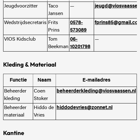
Jeugdvoorzitter
Taco
—
jeugd@viosvaassen
Jansen
Wedstrijdsecretaris
Frits
0578-
fprins85@gmail.co
Prins
573089
VIOS Kidsclub
Tom
06-
—
Beekman
10201798
Kleding & Materiaal
Functie
Naam
E-mailadres
Beheerder
Coen
beheerderkleding@viosvaassen.nl
kleding
Stoker
Beheerder
Hiddo de
hiddodevries@zonnet.nl
materiaal
Vries
Kantine