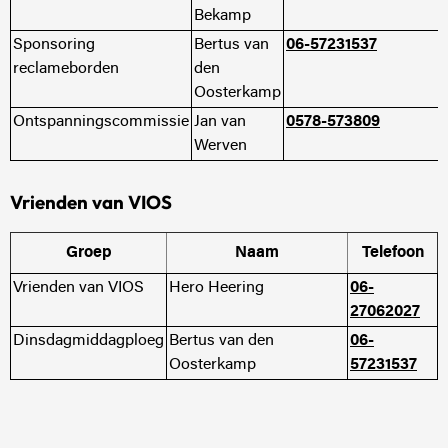
Bekamp
Sponsoring
Bertus van
06-57231537
reclameborden
den
Oosterkamp
Ontspanningscommissie
Jan van
0578-573809
Werven
Vrienden van VIOS
Groep
Naam
Telefoon
Vrienden van VIOS
Hero Heering
06-
27062027
Dinsdagmiddagploeg
Bertus van den
06-
Oosterkamp
57231537