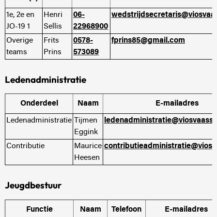
1e, 2e en
Henri
06-
wedstrijdsecretaris@viosvaa
JO-19 1
Sellis
22968900
Overige
Frits
0578-
fprins85@gmail.com
teams
Prins
573089
Ledenadministratie
Onderdeel
Naam
E-mailadres
Ledenadministratie
Tijmen
ledenadministratie@viosvaasse
Eggink
Contributie
Maurice
contributieadministratie@viosv
Heesen
Jeugdbestuur
Functie
Naam
Telefoon
E-mailadres