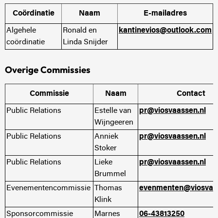
Coördinatie
Naam
E-mailadres
Algehele
Ronald en
kantinevios@outlook.com
coördinatie
Linda Snijder
Overige Commissies
Commissie
Naam
Contact
Public Relations
Estelle van
pr@viosvaassen.nl
Wijngeeren
Public Relations
Anniek
pr@viosvaassen.nl
Stoker
Public Relations
Lieke
pr@viosvaassen.nl
Brummel
Evenementencommissie
Thomas
evenmenten@viosvaas
Klink
Sponsorcommissie
Marnes
06-43813250