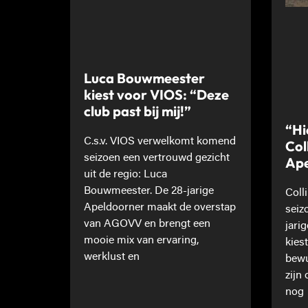
Luca Bouwmeester
kiest voor VIOS: “Deze
club past bij mij!”
“Hi
C.s.v. VIOS verwelkomt komend
Col
seizoen een vertrouwd gezicht
Ape
uit de regio: Luca
Bouwmeester. De 28-jarige
Coll
Apeldoorner maakt de overstap
seiz
van AGOVV en brengt een
jari
mooie mix van ervaring,
kies
werklust en
bewu
zijn
nog