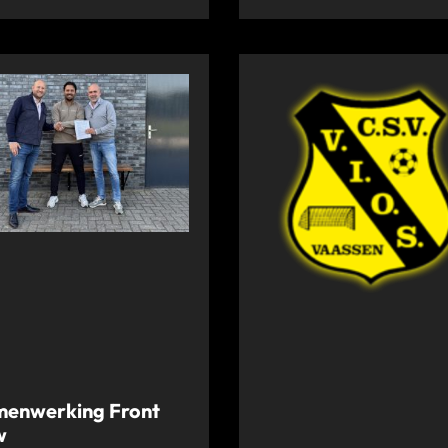
enwerking Front
w