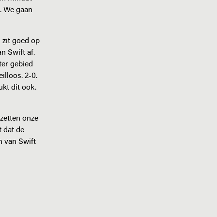
n. We gaan
 zit goed op
n Swift af.
ter gebied
illoos. 2-0.
kt dit ook.
 zetten onze
t dat de
n van Swift