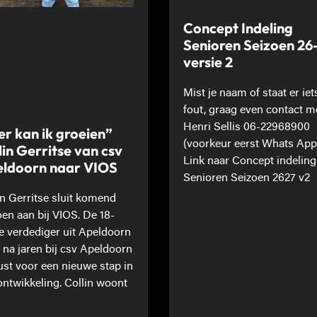
Concept Indeling
Senioren Seizoen 26
versie 2
Mist je naam of staat er iet
fout, graag even contact m
Henri Sellis 06-22968900
er kan ik groeien”
(voorkeur eerst Whats App
lin Gerritse van csv
Link naar Concept indeling
ldoorn naar VIOS
Senioren Seizoen 2627 v2
in Gerritse sluit komend
oen aan bij VIOS. De 18-
ge verdediger uit Apeldoorn
t na jaren bij csv Apeldoorn
st voor een nieuwe stap in
 ontwikkeling. Collin woont