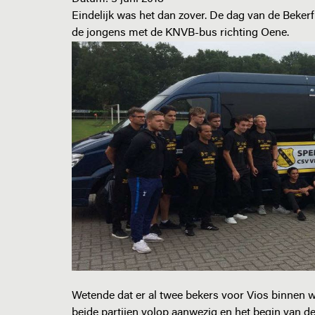
Eindelijk was het dan zover. De dag van de Bekerf
de jongens met de KNVB-bus richting Oene.
Wetende dat er al twee bekers voor Vios binnen
beide partijen volop aanwezig en het begin van d