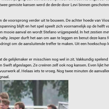
a twee gemiste kansen werd de derde door Levi binnen geschote
om de voorsprong verder uit te bouwen. De achter hoede van Vios
anning blijft en het spel speelt zich voornamelijk op de helft va
en mooie aanval en wordt Stefano vrijgespeeld. In het zestien me
lty. Jesper durft het aan om aan te leggen en benut deze kans fe
dringt om de aansluitende treffer te maken. Uit een hoekschop lu
dat de gelijkmaker er misschien nog wel in zit. Vakkundig spelend
 Swift afgeslagen. Ze creëren zelf ook nog kansen. Even lijkt he
t vuurwerk af. Helaas iets te vroeg. Nog twee minuten de aanvalle
gnaal.