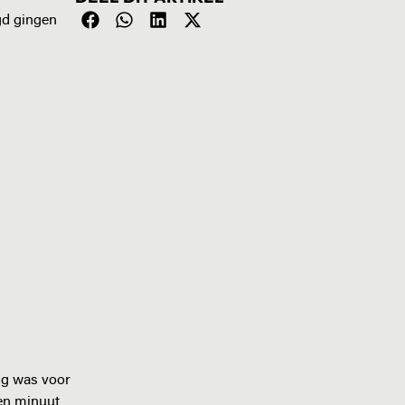
gd gingen
ng was voor
een minuut