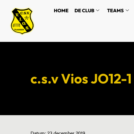
HOME
DE CLUB
TEAMS
c.s.v Vios JO12-
Datum:
23 december 2019