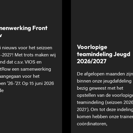
enwerking Front
w
Voorlopige
 nieuws voor het seizoen
teamindeling Jeugd
-2027! Met trots maken wij
2026/2027
nd dat c.s.v. VIOS en
tRow een samenwerking
De afgelopen maanden zij
 aangegaan voor het
binnen onze jeugdafdeling
oen ’26-’27. Op 15 juni 2026
bezig geweest met het
de
opstellen van de voorlopig
teamindeling (seizoen 202
2027). Om tot deze indeling
komen hebben onze traine
coördinatoren,