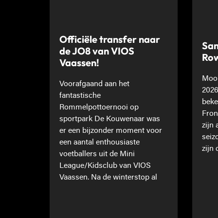
Officiële transfer naar
Sam
de JO8 van VIOS
Ro
Vaassen!
Mooi
Voorafgaand aan het
2026
fantastische
beke
Rommelpottoernooi op
Fron
sportpark De Kouwenaar was
zijn
er een bijzonder moment voor
seiz
een aantal enthousiaste
zijn 
voetballers uit de Mini
League/Kidsclub van VIOS
Vaassen. Na de winterstop al