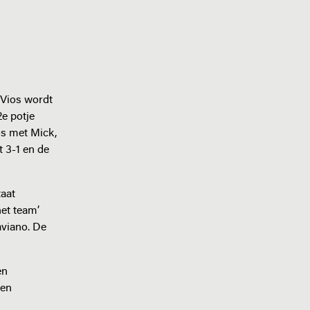
 Vios wordt
2e potje
os met Mick,
t 3-1 en de
taat
het team’
aviano. De
en
oen