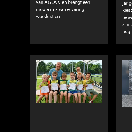
van AGOVV en brengt een
jari
mooie mix van ervaring,
kies
werklust en
bewu
zijn
nog