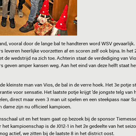
aand, vooral door de lange bal te handteren word WSV gevaarlijk.
 leveren heerlijke voorzetten af en scoren zelf ook bijna. In het 
et de wedstrijd na zich toe. Achterin staat de verdediging van Vi
ërs geven amper kansen weg. Aan het eind van deze helft staat he
e kleinste man van Vios, de bal in de verre hoek. Het 3e potje s
arantie voor sensatie. Het laatste potje krijgt ‘de jongste telg van 
len, direct maar even 3 man uit spelen en een steekpass naar S
n dame zijn nu officieel kampioen.
nsschaal uit en het team gaat op bezoek bij de sponsor Tiemess
het kampioenschap is de J012-1 in het 2e gedeelte van het seiz
g actief, we zitten bij de laatste 8 in het district oost.