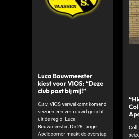
Luca Bouwmeester
kiest voor VIOS: “Deze
club past bij mij!”
“Hi
C.s.v. VIOS verwelkomt komend
Col
seizoen een vertrouwd gezicht
Ape
uit de regio: Luca
Bouwmeester. De 28-jarige
Coll
Apeldoorner maakt de overstap
seiz