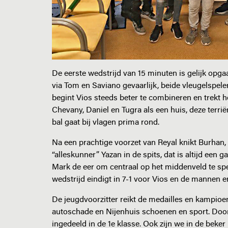
De eerste wedstrijd van 15 minuten is gelijk opg
via Tom en Saviano gevaarlijk, beide vleugelspelers
begint Vios steeds beter te combineren en trekt h
Chevany, Daniel en Tugra als een huis, deze terri
bal gaat bij vlagen prima rond.
Na een prachtige voorzet van Reyal knikt Burhan, d
“alleskunner” Yazan in de spits, dat is altijd een g
Mark de eer om centraal op het middenveld te spe
wedstrijd eindigt in 7-1 voor Vios en de mannen e
De jeugdvoorzitter reikt de medailles en kampioe
autoschade en Nijenhuis schoenen en sport. Door 
ingedeeld in de 1e klasse. Ook zijn we in de beker no