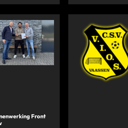
enwerking Front
w