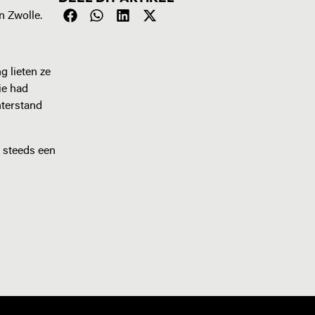
n Zwolle.
g lieten ze
ie had
hterstand
g steeds een