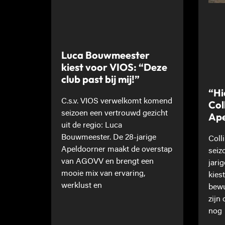
Luca Bouwmeester
kiest voor VIOS: “Deze
club past bij mij!”
“Hi
C.s.v. VIOS verwelkomt komend
Col
seizoen een vertrouwd gezicht
Ape
uit de regio: Luca
Bouwmeester. De 28-jarige
Coll
Apeldoorner maakt de overstap
seiz
van AGOVV en brengt een
jari
mooie mix van ervaring,
kies
werklust en
bewu
zijn
nog