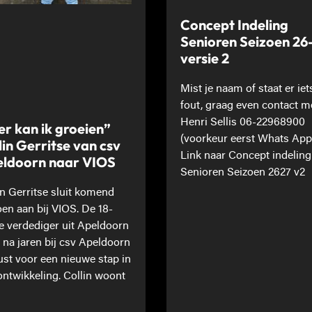
Concept Indeling
Senioren Seizoen 26
versie 2
Mist je naam of staat er iet
fout, graag even contact m
Henri Sellis 06-22968900
er kan ik groeien”
(voorkeur eerst Whats App
lin Gerritse van csv
Link naar Concept indeling
ldoorn naar VIOS
Senioren Seizoen 2627 v2
in Gerritse sluit komend
oen aan bij VIOS. De 18-
ge verdediger uit Apeldoorn
t na jaren bij csv Apeldoorn
st voor een nieuwe stap in
 ontwikkeling. Collin woont