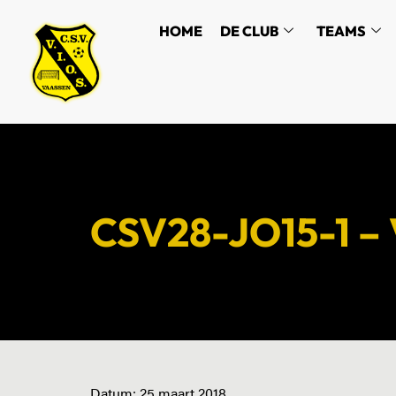
HOME
DE CLUB
TEAMS
CSV28-JO15-1 – 
Datum:
25 maart 2018