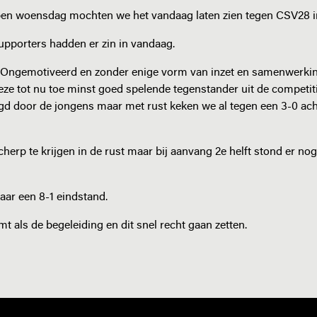
open woensdag mochten we het vandaag laten zien tegen CSV28 i
supporters hadden er zin in vandaag.
jn. Ongemotiveerd en zonder enige vorm van inzet en samenwerkin
eze tot nu toe minst goed spelende tegenstander uit de competit
d door de jongens maar met rust keken we al tegen een 3-0 ac
rp te krijgen in de rust maar bij aanvang 2e helft stond er no
aar een 8-1 eindstand.
t als de begeleiding en dit snel recht gaan zetten.