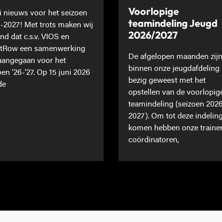
Voorlopige
 nieuws voor het seizoen
teamindeling Jeugd
-2027! Met trots maken wij
2026/2027
nd dat c.s.v. VIOS en
tRow een samenwerking
De afgelopen maanden zij
 aangegaan voor het
binnen onze jeugdafdeling
oen ’26-’27. Op 15 juni 2026
bezig geweest met het
de
opstellen van de voorlopig
teamindeling (seizoen 202
2027). Om tot deze indeling
komen hebben onze traine
coördinatoren,