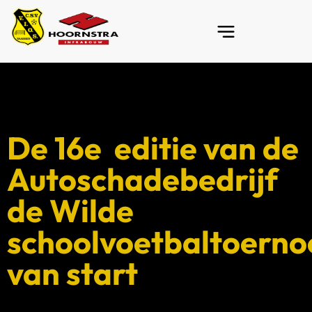
De 16e editie van de
Autoschadebedrijf
de Wilde
schoolvoetbaltoerno
van start