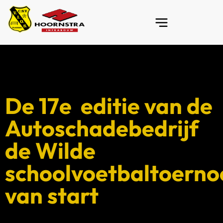
De 17e editie van de
Autoschadebedrijf
de Wilde
schoolvoetbaltoerno
van start