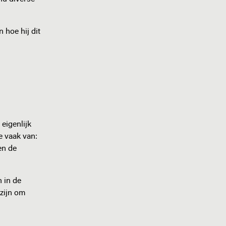
 hoe hij dit
eigenlijk
e vaak van:
en de
 in de
zijn om