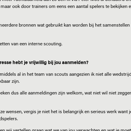
 maar ook door trainers om eens een aantal spelers te bekijken e
 meerdere bronnen wat gebruikt kan worden bij het samenstellen
etten van een interne scouting.
resse hebt je vrijwillig bij jou aanmelden?
middels al in het team van scouts aangezien ik niet alle wedstrij
baar zijn.
ken dus alle aanmeldingen zijn welkom, wat niet wil niet zeggen
 wensen, vergis je niet het is belangrijk en serieus werk want j
dspelers.
 en wij vertellen graag wat we van jou verwachten en wat je moe