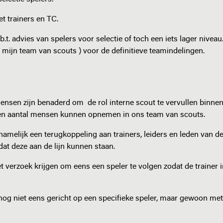
 trainers en TC.
b.t. advies van spelers voor selectie of toch een iets lager nivea
f mijn team van scouts ) voor de definitieve teamindelingen.
ensen zijn benaderd om de rol interne scout te vervullen binne
en aantal mensen kunnen opnemen in ons team van scouts.
amelijk een terugkoppeling aan trainers, leiders en leden van d
at deze aan de lijn kunnen staan.
et verzoek krijgen om eens een speler te volgen zodat de trainer 
og niet eens gericht op een specifieke speler, maar gewoon met 