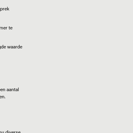
sprek
mer te
gde waarde
en aantal
en.
 nu diverse