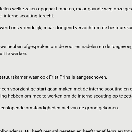
p te stellen welke zaken opgepakt moeten, maar gaande weg onze ge
 interne scouting terecht.
 werd ons vriendelijk, maar dringend verzocht om de bestuurska
n we hebben afgesproken om de voor en nadelen en de toegevoe
 uit te werken.
estuurskamer waar ook Frist Prins is aangeschoven.
 een voorzichtige start gaan maken met de interne scouting en e
ling hebben om mee te werken om de interne scouting op te zett
iteenlopende omstandigheden niet van de grond gekomen.
houder is. Hij heeft niet stil gezeten en heeft vanaf februari tot