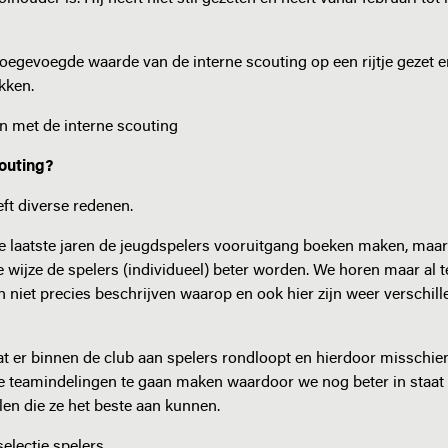
oegevoegde waarde van de interne scouting op een rijtje gezet en
kken.
en met de interne scouting
outing?
ft diverse redenen.
de laatste jaren de jeugdspelers vooruitgang boeken maken, maar 
e wijze de spelers (individueel) beter worden. We horen maar al t
 niet precies beschrijven waarop en ook hier zijn weer verschill
at er binnen de club aan spelers rondloopt en hierdoor misschien
 teamindelingen te gaan maken waardoor we nog beter in staat 
len die ze het beste aan kunnen.
electie spelers.