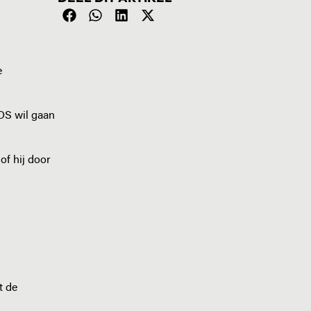
e
IOS wil gaan
of hij door
t de