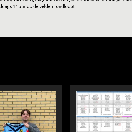
iddags 17 uur op de velden rondloopt.