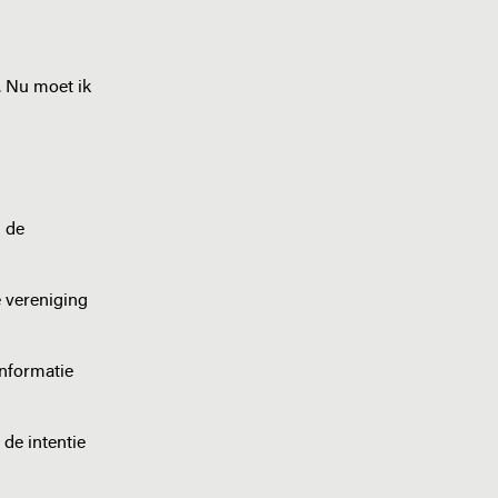
u. Nu moet ik
n de
e vereniging
informatie
de intentie