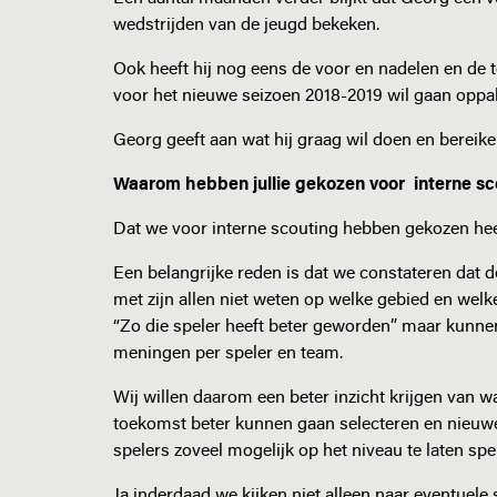
wedstrijden van de jeugd bekeken.
Ook heeft hij nog eens de voor en nadelen en de t
voor het nieuwe seizoen 2018-2019 wil gaan oppa
Georg geeft aan wat hij graag wil doen en bereik
Waarom hebben jullie gekozen voor interne sc
Dat we voor interne scouting hebben gekozen hee
Een belangrijke reden is dat we constateren dat 
met zijn allen niet weten op welke gebied en welk
“Zo die speler heeft beter geworden” maar kunnen
meningen per speler en team.
Wij willen daarom een beter inzicht krijgen van w
toekomst beter kunnen gaan selecteren en nieuwe
spelers zoveel mogelijk op het niveau te laten spe
Ja inderdaad we kijken niet alleen naar eventuele s