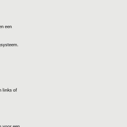
 en een
lgsysteem.
 links of
m voor een