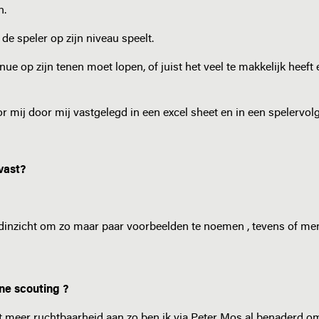
n.
de speler op zijn niveau speelt.
inue op zijn tenen moet lopen, of juist het veel te makkelijk heeft
r mij door mij vastgelegd in een excel sheet en in een spelervo
vast?
rijdinzicht om zo maar paar voorbeelden te noemen , tevens of men
ne scouting ?
meer ruchtbaarheid aan zo ben ik via Peter Mos al benaderd o