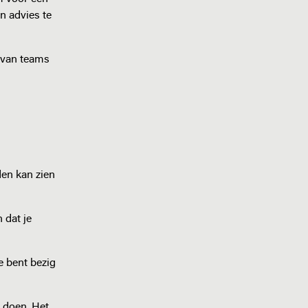
n advies te
 van teams
den kan zien
 dat je
e bent bezig
t doen. Het