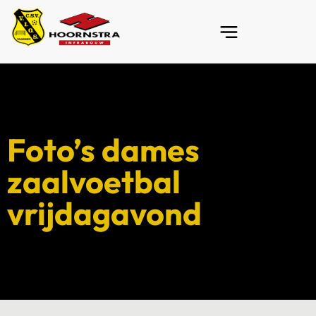
Foto’s dames
zaalvoetbal
vrijdagavond