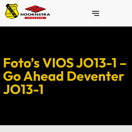
Foto’s VIOS JO13-1 –
Go Ahead Deventer
JO13-1