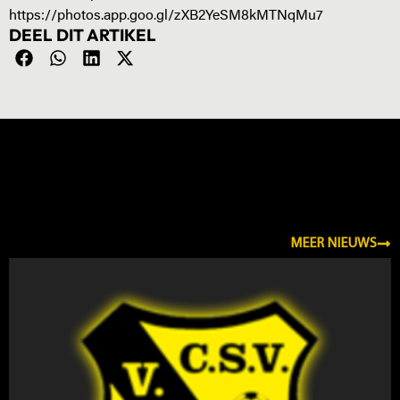
https://photos.app.goo.gl/zXB2YeSM8kMTNqMu7
DEEL DIT ARTIKEL
NIEUWS
MEER NIEUWS