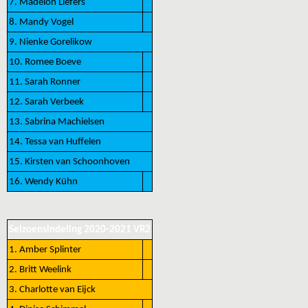
7. Madelon Liefers
8. Mandy Vogel
9. Nienke Gorelikow
10. Romee Boeve
11. Sarah Ronner
12. Sarah Verbeek
13. Sabrina Machielsen
14. Tessa van Huffelen
15. Kirsten van Schoonhoven
16. Wendy Kühn
Seizoensindeling 2020-2021 VR2
1. Amber Splinter
2. Britt Weelink
3. Charlotte van Eijck