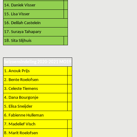
14. Daniek Visser
15. Lisa Visser
16. Delilah Castelein
17. Suraya Tahapary
18. Sita Slijhuis
Seizoensindeling 2020-2021 MO19
1. Anouk Prijs
2. Bente Roelofsen
3. Celeste Tiemens
4. Dana Bourgonje
5. Elisa Sneijder
6. Fabienne Hulleman
7. Madelief Visch
8. Marit Roelofsen