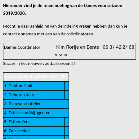
Hieronder vind je de teamindeling van de Dames voor seizoen
2019/2020.
Mocht je naar aanleiding van de indeling vragen hebben dan kun je
contact opnemen met een van de coördinatoren.
Kim Rorije en Bente
06 37 42 27 68
Dames Coördinator
visser
Succes in het nieuwe voetbalseizoen!!!
Seizoensindeling 2020-2021 VR1
1. Daphne Smit
2. Deborah Kers
3. Dian van Huffelen
4. Estelle van Wijngeeren
5. Esther Kers
6. Zoë Leerkes