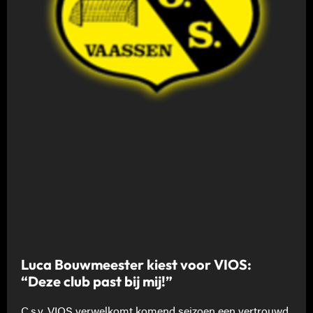
Luca Bouwmeester kiest voor VIOS:
“Deze club past bij mij!”
C.s.v. VIOS verwelkomt komend seizoen een vertrouwd