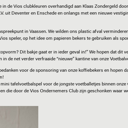
ie in de Vios clubkleuren overhandigd aan Klaas Zondergeld doo
.V. uit Deventer en Enschede en onlangs met een nieuwe vestigi
spreekpunt in Vaassen. We wilden ons plastic afval vermindere
s speler, op het idee om papieren bekers te gebruiken als spo
opvorm? Dit bakje gaat er in ieder geval in!” We hopen dat dit v
in de net verder verfraaide “nieuwe” kantine van onze Voetbalv
bedanken voor de sponsoring van onze koffiebekers en hopen dat
n!
mini tafelvoetbalspel voor de jongste voetballetjes binnen onze 
elen die door de Vios Ondernemers Club zijn geschonken waar we