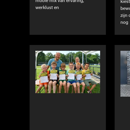
mooie mix van ervaring,
kies
werklust en
bewu
zijn
nog