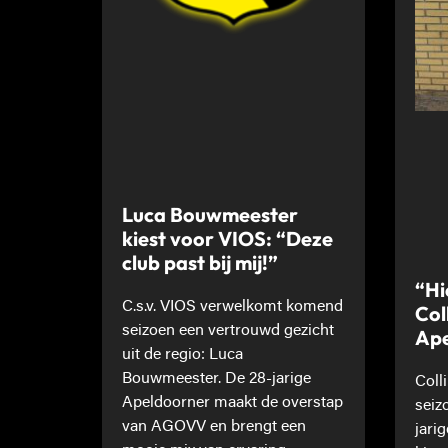
Luca Bouwmeester
kiest voor VIOS: “Deze
club past bij mij!”
“Hi
C.s.v. VIOS verwelkomt komend
Col
seizoen een vertrouwd gezicht
Ape
uit de regio: Luca
Bouwmeester. De 28-jarige
Coll
Apeldoorner maakt de overstap
seiz
van AGOVV en brengt een
jari