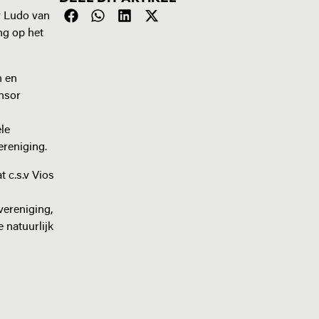
r Ludo van
ng op het
n en
nsor
ele
ereniging.
 c.s.v Vios
vereniging,
 natuurlijk