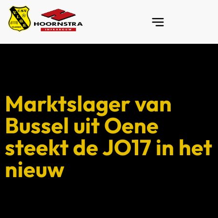
Marktslager van
Bussel uit Oene
steekt de JO17 in het
nieuw