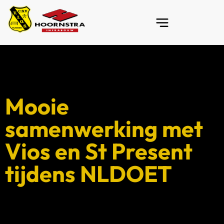
Mooie
samenwerking met
Vios en St Present
tijdens NLDOET