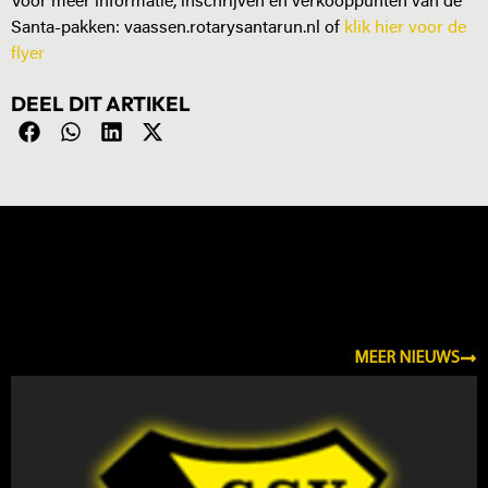
Voor meer informatie, inschrijven en verkooppunten van de
Santa-pakken: vaassen.rotarysantarun.nl of
klik hier voor de
flyer
DEEL DIT ARTIKEL
NIEUWS
MEER NIEUWS