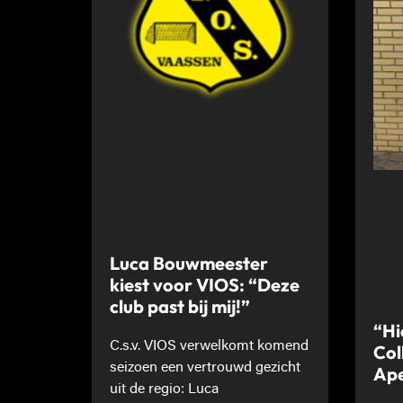
Luca Bouwmeester
kiest voor VIOS: “Deze
club past bij mij!”
“Hi
C.s.v. VIOS verwelkomt komend
Col
seizoen een vertrouwd gezicht
Ape
uit de regio: Luca