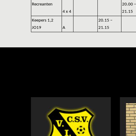
Recreanten
20.00 –
4 x 4
21.15
Keepers 1,2
20.15 –
JO19
A
21.15
NIEUWS