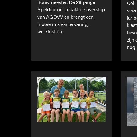
Bouwmeester. De 28-jarige
Coll
Apeldoorner maakt de overstap
seiz
van AGOVV en brengt een
jari
mooie mix van ervaring,
kies
werklust en
bewu
zijn
nog