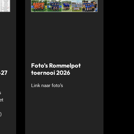
Foto’s Rommelpot
-27
toernooi 2026
Link naar foto’s
s
et
)