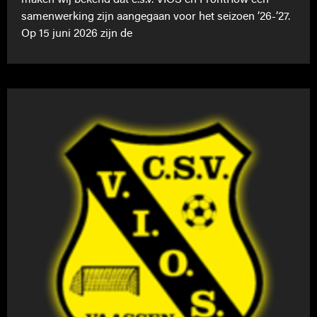
maken wij bekend dat c.s.v. VIOS en FrontRow een
samenwerking zijn aangegaan voor het seizoen ’26-’27.
Op 15 juni 2026 zijn de