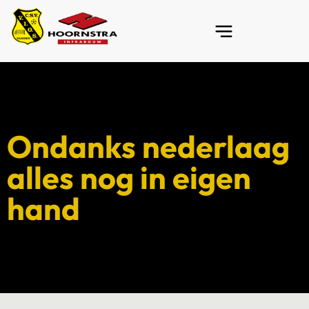
Ondanks nederlaag
alles nog in eigen
hand