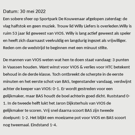
Datum:
30 mei 2022
Een sobere sfeer op Sportpark De Kouwenaar afgelopen zaterdag: de
vlag halfstok en geen muziek. Trouw lid Willy Liefers is overleden.Willy is
ruim 53 jaar lid geweest van VIOS. Willy is lang actief geweest als speler
en heeft zich daarnaast veelvuldig en langdurig ingezet als vrijwilliger.
Reden om de wedstrijd te beginnen met een minuut stilte.
De mannen van VIOS weten wat hen te doen staat vandaag: 3 punten
in Vaassen houden. Want winst voor VIOS & verlies voor HTC betekent
behoud in de derde klasse. Toch ontbreekt de scherpte in de eerste
minuten en het eerste schot van BAS, tegenstander vandaag, verdwijnt
achter de keeper van VIOS: 0-1. Er wordt gestreden voor een
gelijkmaker, maar BAS houdt de boel achterin goed dicht. Ruststand 0-
1. In de tweede helft lukt het Jaron Dijksterhuis van VIOS de
gelijkmaker te scoren. Vrij snel daarna scoort BAS zijn tweede
doelpunt: 1-2. Het blijkt een moeizame pot voor VIOS en BAS scoort
nog tweemaal. Eindstand 1-4.