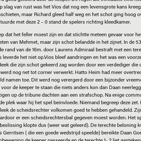
p slag van rust was het Vios dat nog een levensgrote kans kreeg
nschieten, maar Richard gleed half weg en het schot ging hoog o
tuurde met deze 2 – 0 stand de spelers richting kleedkamer.
p dat het feller moest zijn en dat stichtte meteen gevaar voor he
en van Mehmet, maar zijn schot belandde in het zijnet. In de 5
e rand van de 16m. door Laurens Admiraal bestraft met een tere
 leverde het niet op.Vios bleef aandringen en het was een voorz
eek die zijn schot gekeerd zag worden door een verdediger die
al werd nog net tot corner verwerkt. Hatto Heim had meer overtr
veld namen toe. Dit werd nog verergerd door een bijzonder vreemd
voor de keeper te staan die niets anders kon dan Daan neerlegg
zigen op de tribune dachten aan een strafschop. Na enige commo
de plek waar hij het spel beïnvloede. Niemand begreep deze zet.
bleek de scheidsrechter volkomen goed te hebben gehandeld. Zij
waardoor er een scheidsrechtersbal gegeven moest worden. Het 
de beslissing klopte dus (weer wat geleerd). De terechte beloning
 Gerritsen ( die een goede wedstrijd speelde) bereikte Daan Gor
pbeweging de keeper passeerde en de terechte 1- 2 liet aanteken