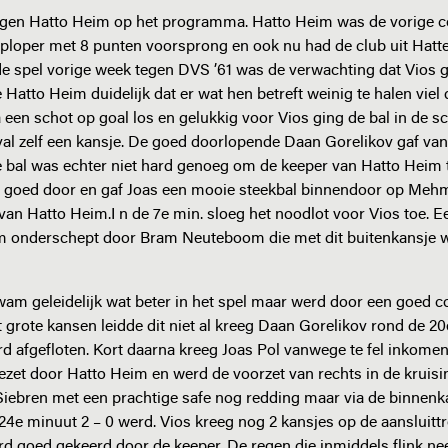
tegen Hatto Heim op het programma. Hatto Heim was de vorige c
oploper met 8 punten voorsprong en ook nu had de club uit Hatt
e spel vorige week tegen DVS ’61 was de verwachting dat Vios g
Hatto Heim duidelijk dat er wat hen betreft weinig te halen viel
na een schot op goal los en gelukkig voor Vios ging de bal in de
nval zelf een kansje. De goed doorlopende Daan Gorelikov gaf van
e bal was echter niet hard genoeg om de keeper van Hatto Heim 
r goed door en gaf Joas een mooie steekbal binnendoor op Mehm
 van Hatto Heim.I n de 7e min. sloeg het noodlot voor Vios toe. E
im onderschept door Bram Neuteboom die met dit buitenkansje w
en.
wam geleidelijk wat beter in het spel maar werd door een goed 
 grote kansen leidde dit niet al kreeg Daan Gorelikov rond de 20
rd afgefloten. Kort daarna kreeg Joas Pol vanwege te fel inkomen
gezet door Hatto Heim en werd de voorzet van rechts in de kruis
Siebren met een prachtige safe nog redding maar via de binnenk
24e minuut 2 – 0 werd. Vios kreeg nog 2 kansjes op de aansluittr
d goed gekeerd door de keeper. De regen die inmiddels flink ne