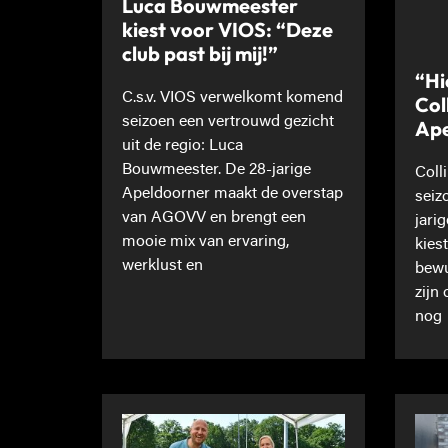
Luca Bouwmeester
kiest voor VIOS: “Deze
club past bij mij!”
“Hi
C.s.v. VIOS verwelkomt komend
Col
seizoen een vertrouwd gezicht
Ape
uit de regio: Luca
Bouwmeester. De 28-jarige
Coll
Apeldoorner maakt de overstap
seiz
van AGOVV en brengt een
jari
mooie mix van ervaring,
kies
werklust en
bewu
zijn
nog