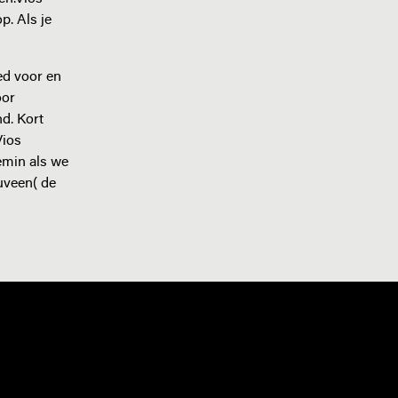
p. Als je
ed voor en
oor
d. Kort
Vios
temin als we
uveen( de