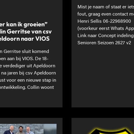
Mist je naam of staat er iet
fout, graag even contact m
Henri Sellis 06-22968900
er kan ik groeien”
(voorkeur eerst Whats App
lin Gerritse van csv
Link naar Concept indeling
ldoorn naar VIOS
Senioren Seizoen 2627 v2
in Gerritse sluit komend
oen aan bij VIOS. De 18-
ge verdediger uit Apeldoorn
t na jaren bij csv Apeldoorn
st voor een nieuwe stap in
 ontwikkeling. Collin woont