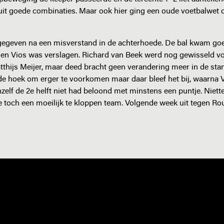
uit goede combinaties. Maar ook hier ging een oude voetbalwet o
gegeven na een misverstand in de achterhoede. De bal kwam go
 en Vios was verslagen. Richard van Beek werd nog gewisseld v
thijs Meijer, maar deed bracht geen verandering meer in de stan
 de hoek om erger te voorkomen maar daar bleef het bij, waarna 
ichzelf de 2e helft niet had beloond met minstens een puntje. Niet
we toch een moeilijk te kloppen team. Volgende week uit tegen Ro