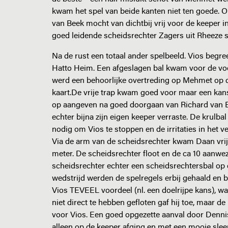
kwam het spel van beide kanten niet ten goede. O
van Beek mocht van dichtbij vrij voor de keeper i
goed leidende scheidsrechter Zagers uit Rheeze s
Na de rust een totaal ander spelbeeld. Vios begree
Hatto Heim. Een afgeslagen bal kwam voor de voet
werd een behoorlijke overtreding op Mehmet op d
kaart.De vrije trap kwam goed voor maar een kans
op aangeven na goed doorgaan van Richard van B
echter bijna zijn eigen keeper verraste. De krulb
nodig om Vios te stoppen en de irritaties in het 
Via de arm van de scheidsrechter kwam Daan vrij 
meter. De scheidsrechter floot en de ca 10 aanwe
scheidsrechter echter een scheidsrechtersbal op 
wedstrijd werden de spelregels erbij gehaald en 
Vios TEVEEL voordeel (nl. een doelrijpe kans), 
niet direct te hebben gefloten gaf hij toe, maar 
voor Vios. Een goed opgezette aanval door Dennis
alleen op de keeper afging en met een mooie slee