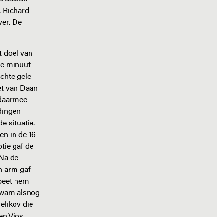
. Richard
ver. De
t doel van
3e minuut
chte gele
et van Daan
 daarmee
edingen
e situatie.
en in de 16
tie gaf de
 Na de
n arm gaf
speet hem
 kwam alsnog
elikov die
en.Vios