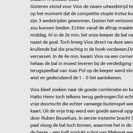
Gisteren stond voor Vios de zware uitwedstrijd 
op het moment dat de competitie stopte trotse k
zijn 3 wedstrijden gewonnen. Gezien het vertoond
zou kunnen bieden. Echter vanaf de aftrap maakte 
middag. Al in de 2e min. liet onze keeper de bal 
naast de goal. Toch kreeg Vios direct na deze aa
krullende bal die prachtig in de hoek verdween.D
verrassen. In de 4e min. kwam Vios na een corne
helaas de bal in moest leveren bij de verdediging
terugspeelbal van Joas Pol op de keeper werd sl
wist en gedecideerd de 1 – 0 liet aanteken
Vios bleef zoeken naar de goede combinatie en k
Hatto Heim toch telkens terug gedrongen.Tot echt
vrije doortocht die echter vanwege buitenspel we
kaart. Uit de vrije trap werd een goede aanval op
door Ruben Bouwhuis. In eerste instantie bracht 
paal vloog de bal toch binnen, waarmee het in de 
de beste – een half mislukt schot van Mehmet wer