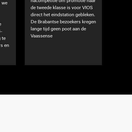
nacompetitie om promotie naar
n we
de tweede klasse is voor VIOS
direct het eindstation gebleken.
De Brabantse bezoekers kregen
e
lange tijd geen poot aan de
6-
Vaassense
 te
rs en