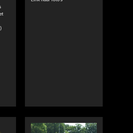
Link naar foto’s
s
et
)