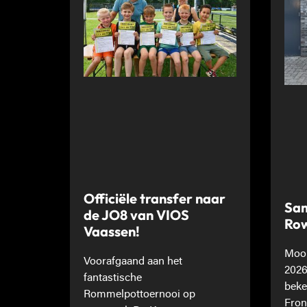
Officiële transfer naar
Sam
de JO8 van VIOS
Ro
Vaassen!
Mooi
Voorafgaand aan het
2026
fantastische
beke
Rommelpottoernooi op
Fron