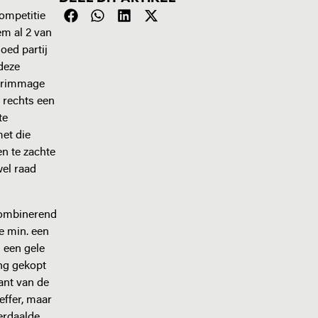
ompetitie
em al 2 van
oed partij
 deze
 scrimmage
 rechts een
te
et die
en te zachte
el raad
combinerend
e min. een
 een gele
ing gekopt
ant van de
effer, maar
erdaalde