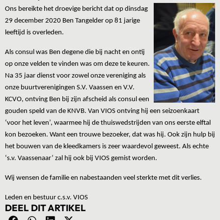
Ons bereikte het droevige bericht dat op dinsdag
29 december 2020 Ben Tangelder op 81 jarige
leeftijd is overleden.
Als consul was Ben degene die bij nacht en ontij
op onze velden te vinden was om deze te keuren.
Na 35 jaar dienst voor zowel onze vereniging als
onze buurtverenigingen S.V. Vaassen en V.V.
KCVO, ontving Ben bij zijn afscheid als consul een
gouden speld van de KNVB. Van VIOS ontving hij een seizoenkaart
‘voor het leven’, waarmee hij de thuiswedstrijden van ons eerste elftal
kon bezoeken. Want een trouwe bezoeker, dat was hij. Ook zijn hulp bij
het bouwen van de kleedkamers is zeer waardevol geweest. Als echte
‘s.v. Vaassenaar’ zal hij ook bij VIOS gemist worden.
Wij wensen de familie en nabestaanden veel sterkte met dit verlies.
Leden en bestuur c.s.v. VIOS
DEEL DIT ARTIKEL