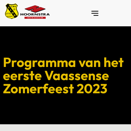
Programma van het
eerste Vaassense
Zomerfeest 2023