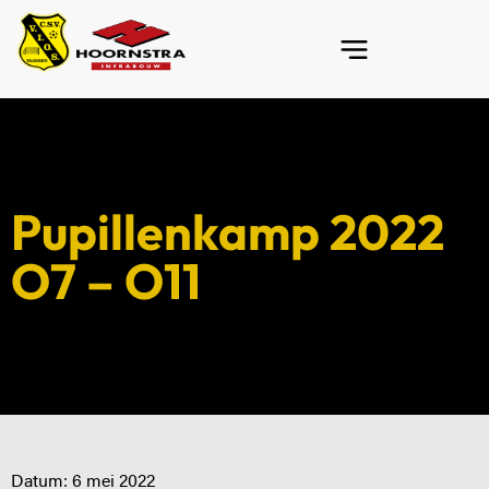
Pupillenkamp 2022
O7 – O11
Datum:
6 mei 2022