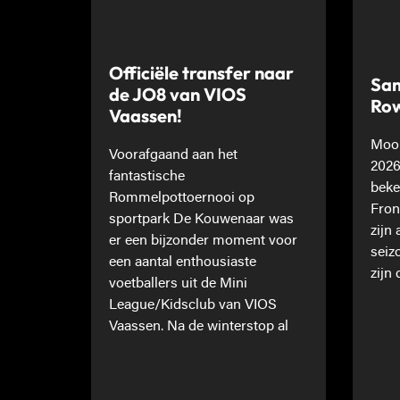
Officiële transfer naar
Sam
de JO8 van VIOS
Ro
Vaassen!
Mooi
Voorafgaand aan het
2026
fantastische
beke
Rommelpottoernooi op
Fron
sportpark De Kouwenaar was
zijn
er een bijzonder moment voor
seiz
een aantal enthousiaste
zijn 
voetballers uit de Mini
League/Kidsclub van VIOS
Vaassen. Na de winterstop al