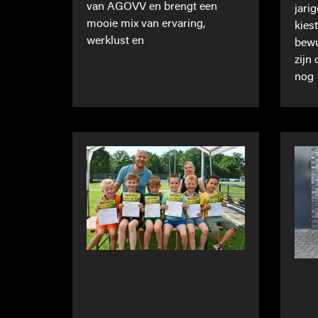
van AGOVV en brengt een
jari
mooie mix van ervaring,
kies
werklust en
bewu
zijn
nog