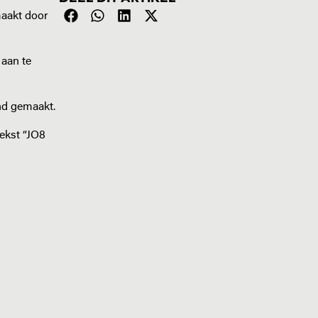
aakt door
aan te
nd gemaakt.
ekst “JO8