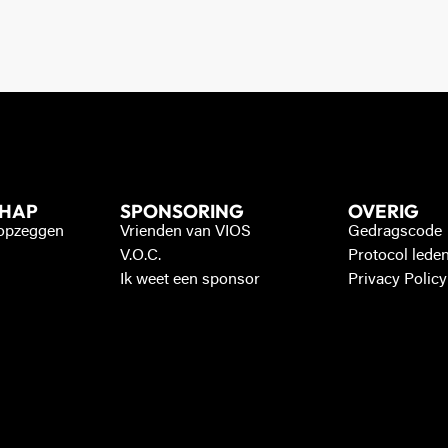
CHAP
SPONSORING
OVERIG
 opzeggen
Vrienden van VIOS
Gedragscode
V.O.C.
Protocol lede
Ik weet een sponsor
Privacy Policy