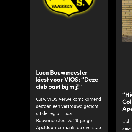
Luca Bouwmeester
kiest voor VIOS: “Deze
club past bij mij!”
“Hi
C.s.v. VIOS verwelkomt komend
Col
seizoen een vertrouwd gezicht
Ape
uit de regio: Luca
Bouwmeester. De 28-jarige
Coll
Apeldoorner maakt de overstap
seiz