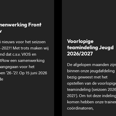
enwerking Front
w
Voorlopige
 nieuws voor het seizoen
teamindeling Jeugd
-2027! Met trots maken wij
2026/2027
nd dat c.s.v. VIOS en
tRow een samenwerking
De afgelopen maanden zij
 aangegaan voor het
binnen onze jeugdafdeling
oen ’26-’27. Op 15 juni 2026
bezig geweest met het
de
opstellen van de voorlopig
teamindeling (seizoen 202
2027). Om tot deze indeling
komen hebben onze traine
coördinatoren,