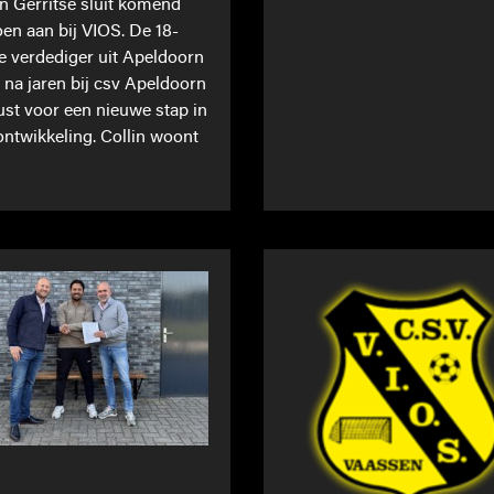
in Gerritse sluit komend
oen aan bij VIOS. De 18-
ge verdediger uit Apeldoorn
t na jaren bij csv Apeldoorn
st voor een nieuwe stap in
 ontwikkeling. Collin woont