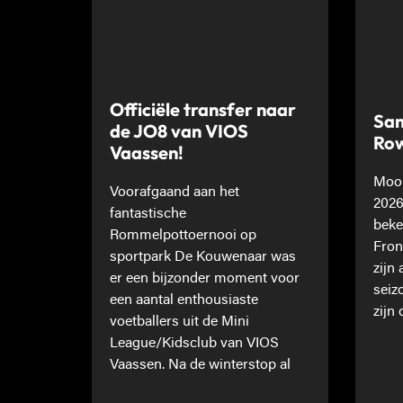
Officiële transfer naar
Sam
de JO8 van VIOS
Ro
Vaassen!
Mooi
Voorafgaand aan het
2026
fantastische
beke
Rommelpottoernooi op
Fron
sportpark De Kouwenaar was
zijn
er een bijzonder moment voor
seiz
een aantal enthousiaste
zijn 
voetballers uit de Mini
League/Kidsclub van VIOS
Vaassen. Na de winterstop al