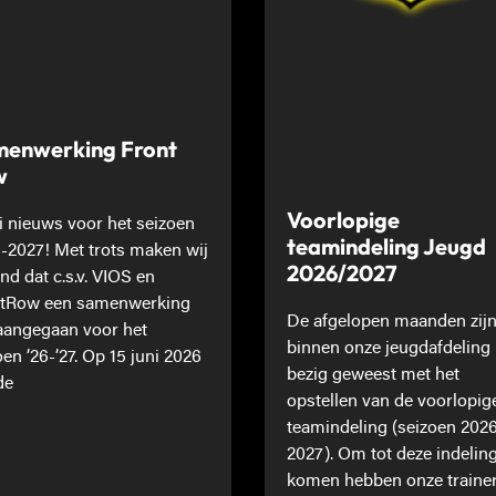
enwerking Front
w
Voorlopige
 nieuws voor het seizoen
teamindeling Jeugd
-2027! Met trots maken wij
2026/2027
nd dat c.s.v. VIOS en
tRow een samenwerking
De afgelopen maanden zij
 aangegaan voor het
binnen onze jeugdafdeling
oen ’26-’27. Op 15 juni 2026
bezig geweest met het
de
opstellen van de voorlopig
teamindeling (seizoen 202
2027). Om tot deze indeling
komen hebben onze traine