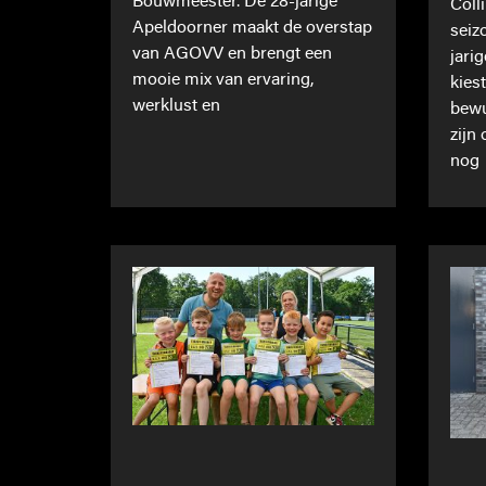
Bouwmeester. De 28-jarige
Coll
Apeldoorner maakt de overstap
seiz
van AGOVV en brengt een
jari
mooie mix van ervaring,
kies
werklust en
bewu
zijn
nog