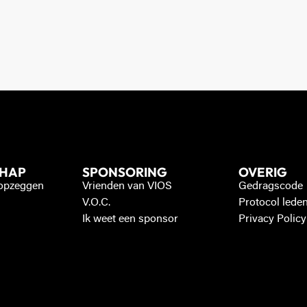
CHAP
SPONSORING
OVERIG
 opzeggen
Vrienden van VIOS
Gedragscode
V.O.C.
Protocol lede
Ik weet een sponsor
Privacy Policy