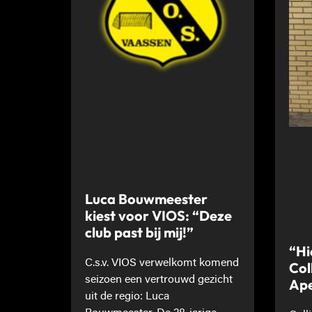
Luca Bouwmeester
kiest voor VIOS: “Deze
club past bij mij!”
“Hi
C.s.v. VIOS verwelkomt komend
Col
seizoen een vertrouwd gezicht
Ape
uit de regio: Luca