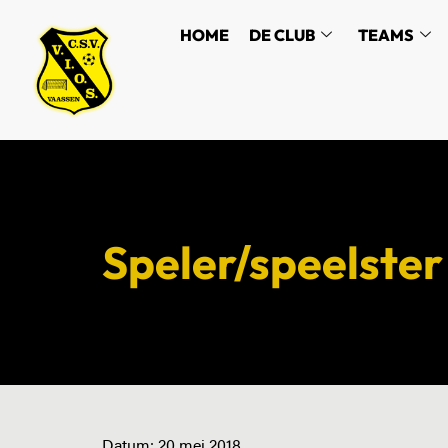
HOME
DE CLUB
TEAMS
Speler/speelster
Datum:
20 mei 2018