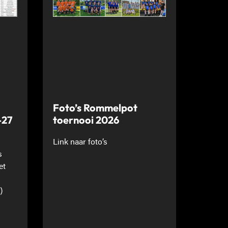
Foto’s Rommelpot
-27
toernooi 2026
Link naar foto’s
s
et
)