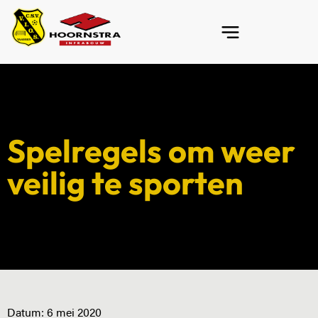
Spelregels om weer
veilig te sporten
Datum:
6 mei 2020