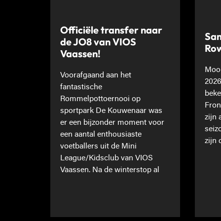
Officiële transfer naar
Sam
de JO8 van VIOS
Ro
Vaassen!
Mooi
Voorafgaand aan het
2026
fantastische
beke
Rommelpottoernooi op
Fron
sportpark De Kouwenaar was
zijn
er een bijzonder moment voor
seiz
een aantal enthousiaste
zijn 
voetballers uit de Mini
League/Kidsclub van VIOS
Vaassen. Na de winterstop al