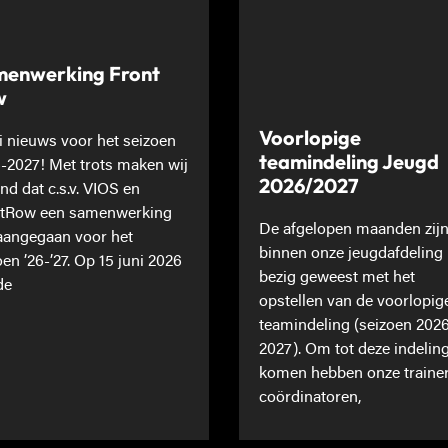
enwerking Front
w
Voorlopige
 nieuws voor het seizoen
teamindeling Jeugd
-2027! Met trots maken wij
2026/2027
nd dat c.s.v. VIOS en
tRow een samenwerking
De afgelopen maanden zij
 aangegaan voor het
binnen onze jeugdafdeling
oen ’26-’27. Op 15 juni 2026
bezig geweest met het
de
opstellen van de voorlopig
teamindeling (seizoen 202
2027). Om tot deze indeling
komen hebben onze traine
coördinatoren,