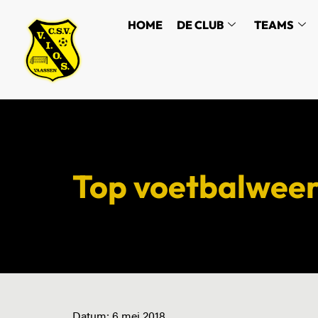
HOME
DE CLUB
TEAMS
Top voetbalwee
Datum:
6 mei 2018