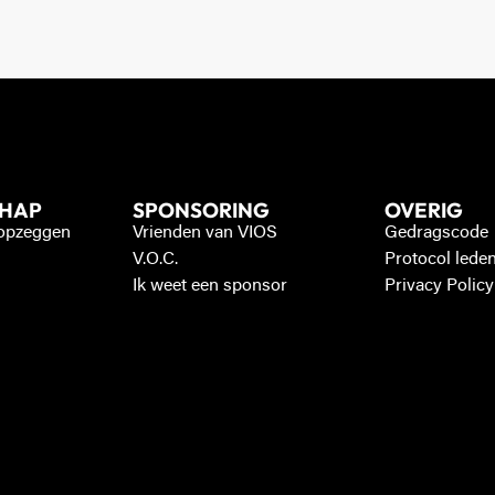
CHAP
SPONSORING
OVERIG
 opzeggen
Vrienden van VIOS
Gedragscode
V.O.C.
Protocol lede
Ik weet een sponsor
Privacy Policy