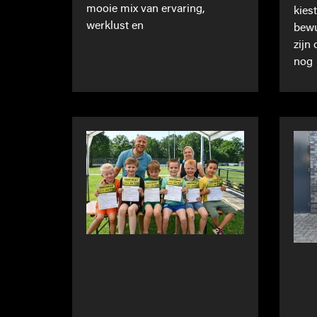
mooie mix van ervaring,
kies
werklust en
bewu
zijn
nog