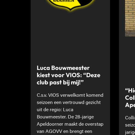
Luca Bouwmeester
kiest voor VIOS: “Deze
club past bij mij!”
“Hi
C.s.v. VIOS verwelkomt komend
Col
seizoen een vertrouwd gezicht
Ape
uit de regio: Luca
Bouwmeester. De 28-jarige
Coll
Apeldoorner maakt de overstap
seiz
van AGOVV en brengt een
jari