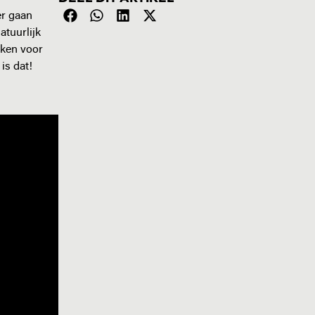
er gaan
atuurlijk
aken voor
is dat!