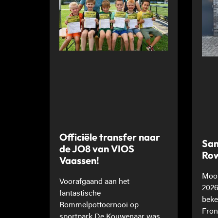
Officiële transfer naar
Sam
de JO8 van VIOS
Ro
Vaassen!
Mooi
Voorafgaand aan het
2026
fantastische
beke
Rommelpottoernooi op
Fron
sportpark De Kouwenaar was