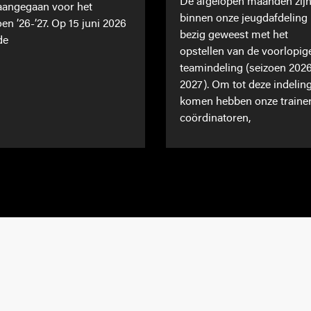
De afgelopen maanden zij
 aangegaan voor het
binnen onze jeugdafdeling
oen ’26-’27. Op 15 juni 2026
bezig geweest met het
de
opstellen van de voorlopig
teamindeling (seizoen 202
2027). Om tot deze indeling
komen hebben onze traine
coördinatoren,