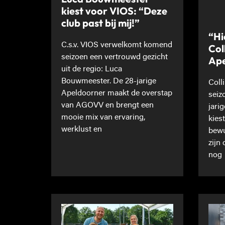
kiest voor VIOS: “Deze
club past bij mij!”
“Hi
C.s.v. VIOS verwelkomt komend
Col
seizoen een vertrouwd gezicht
Ape
uit de regio: Luca
Bouwmeester. De 28-jarige
Coll
Apeldoorner maakt de overstap
seiz
van AGOVV en brengt een
jari
mooie mix van ervaring,
kies
werklust en
bewu
zijn
nog