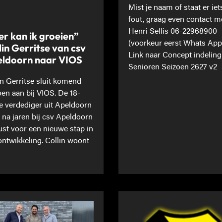
Mist je naam of staat er iet
fout, graag even contact m
Henri Sellis 06-22968900
er kan ik groeien”
(voorkeur eerst Whats App
lin Gerritse van csv
Link naar Concept indeling
ldoorn naar VIOS
Senioren Seizoen 2627 v2
in Gerritse sluit komend
oen aan bij VIOS. De 18-
ge verdediger uit Apeldoorn
t na jaren bij csv Apeldoorn
st voor een nieuwe stap in
 ontwikkeling. Collin woont