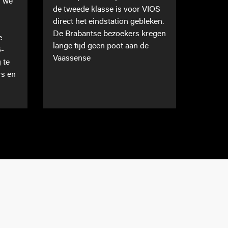
n we
de tweede klasse is voor VIOS
direct het eindstation gebleken.
De Brabantse bezoekers kregen
e
lange tijd geen poot aan de
6-
Vaassense
 te
rs en