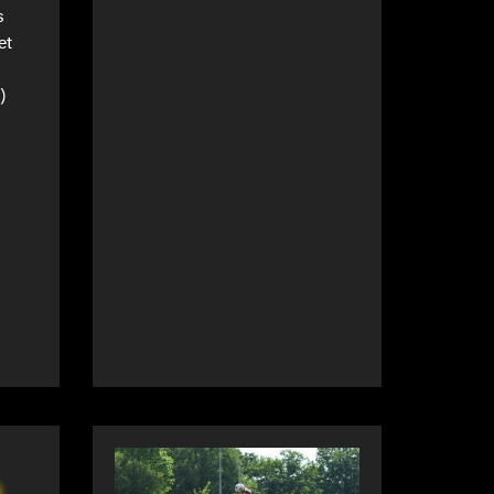
s
et
)