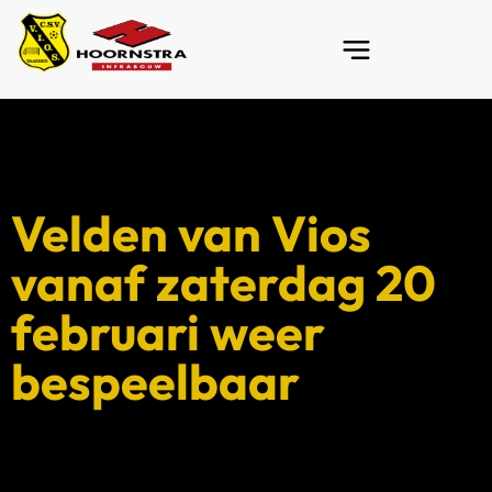
Velden van Vios
vanaf zaterdag 20
februari weer
bespeelbaar