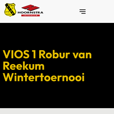
VIOS 1 Robur van
Reekum
Wintertoernooi