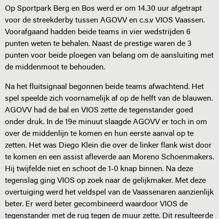
Op Sportpark Berg en Bos werd er om 14.30 uur afgetrapt
voor de streekderby tussen AGOVV en c.s.v VIOS Vaassen.
Voorafgaand hadden beide teams in vier wedstrijden 6
punten weten te behalen. Naast de prestige waren de 3
punten voor beide ploegen van belang om de aansluiting met
de middenmoot te behouden.
Na het fluitsignaal begonnen beide teams afwachtend. Het
spel speelde zich voornamelijk af op de helft van de blauwen.
AGOVV had de bal en VIOS zette de tegenstander goed
onder druk. In de 19e minuut slaagde AGOVV er toch in om
over de middenlijn te komen en hun eerste aanval op te
zetten. Het was Diego Klein die over de linker flank wist door
te komen en een assist afleverde aan Moreno Schoenmakers.
Hij twijfelde niet en schoot de 1-0 knap binnen. Na deze
tegenslag ging VIOS op zoek naar de gelijkmaker. Met deze
overtuiging werd het veldspel van de Vaassenaren aanzienlijk
beter. Er werd beter gecombineerd waardoor VIOS de
tegenstander met de rug tegen de muur zette. Dit resulteerde