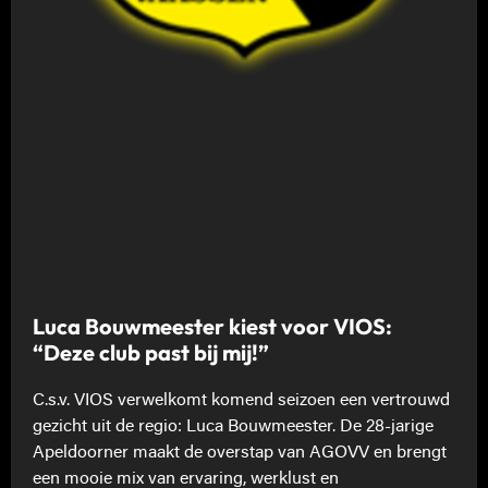
Luca Bouwmeester kiest voor VIOS:
“Deze club past bij mij!”
C.s.v. VIOS verwelkomt komend seizoen een vertrouwd
gezicht uit de regio: Luca Bouwmeester. De 28-jarige
Apeldoorner maakt de overstap van AGOVV en brengt
een mooie mix van ervaring, werklust en