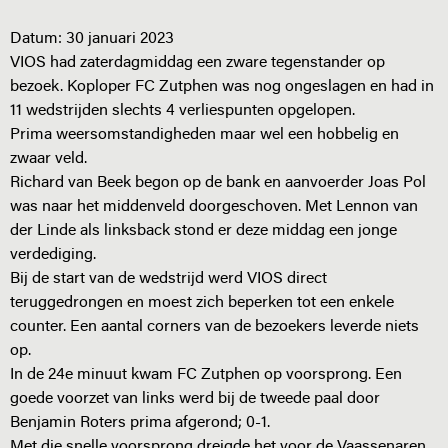
Datum:
30 januari 2023
VIOS had zaterdagmiddag een zware tegenstander op
bezoek. Koploper FC Zutphen was nog ongeslagen en had in
11 wedstrijden slechts 4 verliespunten opgelopen.
Prima weersomstandigheden maar wel een hobbelig en
zwaar veld.
Richard van Beek begon op de bank en aanvoerder Joas Pol
was naar het middenveld doorgeschoven. Met Lennon van
der Linde als linksback stond er deze middag een jonge
verdediging.
Bij de start van de wedstrijd werd VIOS direct
teruggedrongen en moest zich beperken tot een enkele
counter. Een aantal corners van de bezoekers leverde niets
op.
In de 24e minuut kwam FC Zutphen op voorsprong. Een
goede voorzet van links werd bij de tweede paal door
Benjamin Roters prima afgerond; 0-1.
Met die snelle voorsprong dreigde het voor de Vaassenaren