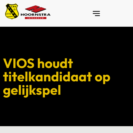
VIOS houdt
titelkandidaat op
gelijkspel