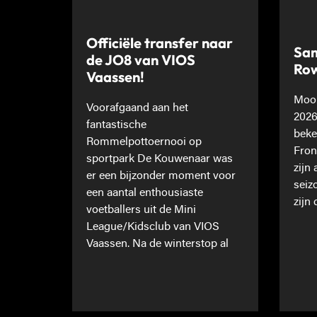
Officiële transfer naar
Sam
de JO8 van VIOS
Ro
Vaassen!
Mooi
Voorafgaand aan het
2026
fantastische
beke
Rommelpottoernooi op
Fron
sportpark De Kouwenaar was
zijn
er een bijzonder moment voor
seiz
een aantal enthousiaste
zijn 
voetballers uit de Mini
League/Kidsclub van VIOS
Vaassen. Na de winterstop al