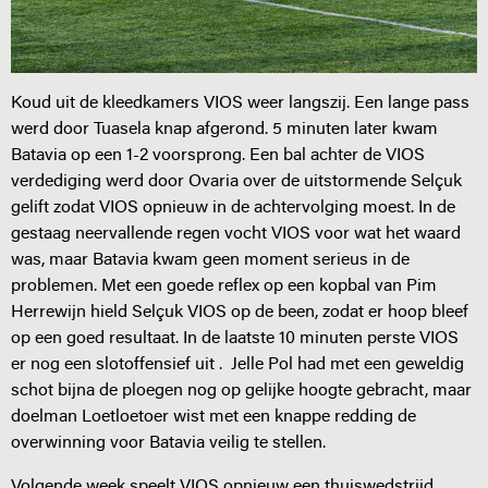
Koud uit de kleedkamers VIOS weer langszij. Een lange pass
werd door Tuasela knap afgerond. 5 minuten later kwam
Batavia op een 1-2 voorsprong. Een bal achter de VIOS
verdediging werd door Ovaria over de uitstormende Selçuk
gelift zodat VIOS opnieuw in de achtervolging moest. In de
gestaag neervallende regen vocht VIOS voor wat het waard
was, maar Batavia kwam geen moment serieus in de
problemen. Met een goede reflex op een kopbal van Pim
Herrewijn hield Selçuk VIOS op de been, zodat er hoop bleef
op een goed resultaat. In de laatste 10 minuten perste VIOS
er nog een slotoffensief uit . Jelle Pol had met een geweldig
schot bijna de ploegen nog op gelijke hoogte gebracht, maar
doelman Loetloetoer wist met een knappe redding de
overwinning voor Batavia veilig te stellen.
Volgende week speelt VIOS opnieuw een thuiswedstrijd