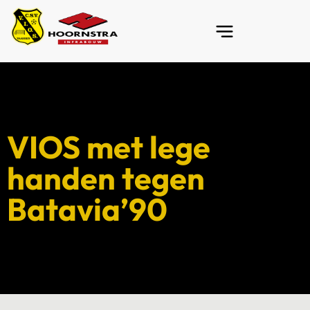
VIOS met lege
handen tegen
Batavia’90