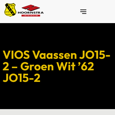
VIOS Vaassen JO15-
2 – Groen Wit ’62
JO15-2