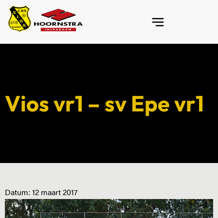
Vios vr1 – sv Epe vr1
Datum:
12 maart 2017