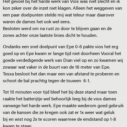
Het gevoel bij het harde werk van Vios was niet slecht en ik
kon zeker over de inzet niet klagen. Alleen het weggeven van
een paar doelpunten stelde mij wat teleur maar daarover
waren de dames het ook wel eens.
Besloten werd om na rust zo door te blijven gaan en de
zones achter onze laatste linies dicht te houden.
Ondanks een snel doelpunt van Epe 0-6 pakte vios het erg
goed op en Epe kwam er lange tijd niet doorheen Vooral het
goede verdedigende werk van Dian viel op en zo kwamen wij
zowaar wat vaker in de buurt van de 16 meter van Epe.
Tessa besloot het dan maar een van afstand te proberen en
schoot de bal prachtig tegen de touwen 6-1.
Tot 10 minuten voor tijd bleef het bij deze stand maar toen
raakte het batterijtje wel behoorlijk leeg bij de vios dames
vanwege het harde werk. Epe maakte wederom goed gebruik
van de kansen die ze kregen ook zat er 1x weer wat geluk
bij en wist nog 2x te scoren waarmee de eindstand op 1-8
kwam te staan.