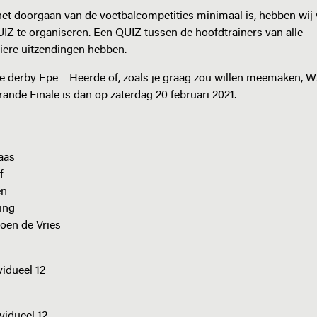
het doorgaan van de voetbalcompetities minimaal is, hebben wij
Z te organiseren. Een QUIZ tussen de hoofdtrainers van alle
liere uitzendingen hebben.
de derby Epe – Heerde of, zoals je graag zou willen meemaken, 
ande Finale is dan op zaterdag 20 februari 2021.
aas
f
en
ing
en de Vries
 krijgen in dit uur individueel 12
ividueel 12