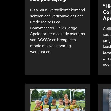
“Hi
C.s.v. VIOS verwelkomt komend
Col
seizoen een vertrouwd gezicht
Ape
uit de regio: Luca
Bouwmeester. De 28-jarige
Coll
Apeldoorner maakt de overstap
seiz
van AGOVV en brengt een
jari
mooie mix van ervaring,
kies
werklust en
bewu
zijn
nog