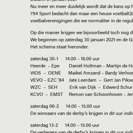
Nu meer en meer duidelijk wordt dat de kans op 
794 Sport bedacht dan maar een heuse voetbalQUI
voetbalverenigingen die we normaliter in de regu
Op die manier krijgen we bijvoorbeeld toch nog 
We beginnen op zaterdag 30 januari 2021 en de Gr
Het schema staat hieronder.
zaterdag 30-1 14.00 – 16.00 uur
Heerde – Epe Daniël Holtman – Martijn de H
VIOS – OENE Maikel Amzand – Bardy Verhoe
VEVO – EZC ’84 Jate Leerdam – Gert Jan Piks
WZC – SEH Erik van Dijk – Edwerd Schur
KCVO – EMST Remon van Schoonhoven – Jero
zaterdag 06-2 14.00 – 15.00 uur
De winnaars van de derby’s
zaterdag 13-2 14.00 – 15.00 uur
De verliezers van de derby’s krijgen in dit uur ind