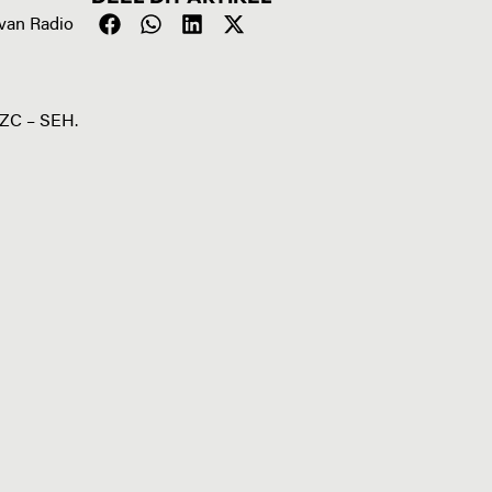
 van Radio
WZC – SEH.