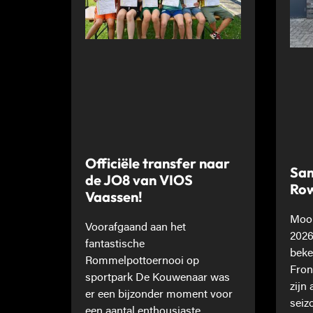
Officiële transfer naar
Sam
de JO8 van VIOS
Ro
Vaassen!
Mooi
Voorafgaand aan het
2026
fantastische
beke
Rommelpottoernooi op
Fron
sportpark De Kouwenaar was
zijn
er een bijzonder moment voor
seiz
een aantal enthousiaste