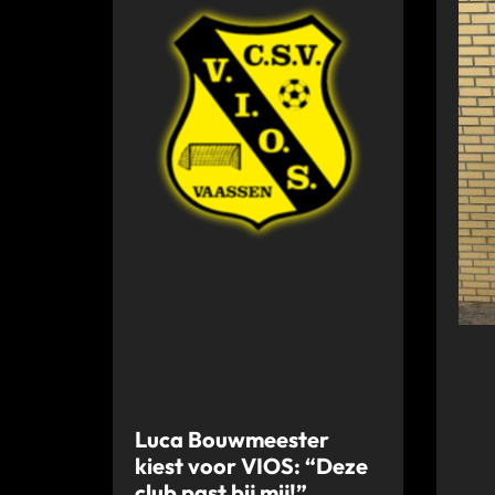
Luca Bouwmeester
kiest voor VIOS: “Deze
club past bij mij!”