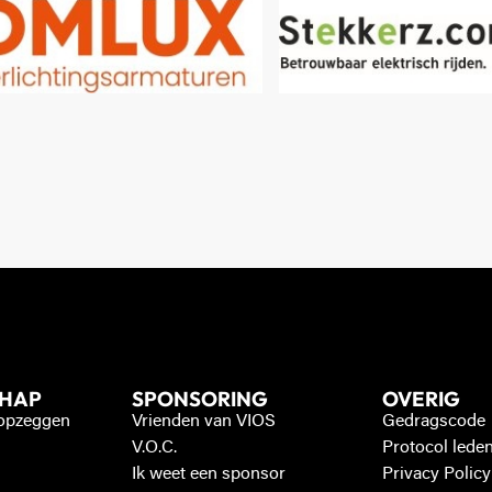
CHAP
SPONSORING
OVERIG
 opzeggen
Vrienden van VIOS
Gedragscode
V.O.C.
Protocol lede
Ik weet een sponsor
Privacy Policy