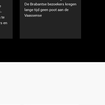
De Brabantse bezoekers kregen
e
lange tijd geen poot aan de
6-
Vaassense
 te
rs en