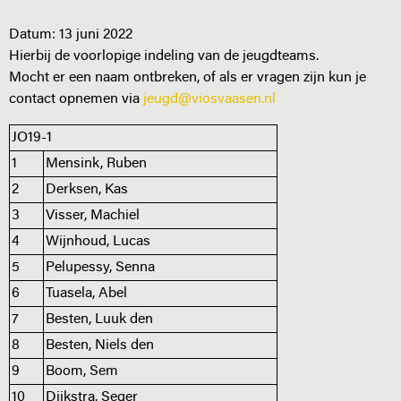
Datum:
13 juni 2022
Hierbij de voorlopige indeling van de jeugdteams.
Mocht er een naam ontbreken, of als er vragen zijn kun je
contact opnemen via
jeugd@viosvaasen.nl
JO19-1
1
Mensink, Ruben
2
Derksen, Kas
3
Visser, Machiel
4
Wijnhoud, Lucas
5
Pelupessy, Senna
6
Tuasela, Abel
7
Besten, Luuk den
8
Besten, Niels den
9
Boom, Sem
10
Dijkstra, Seger