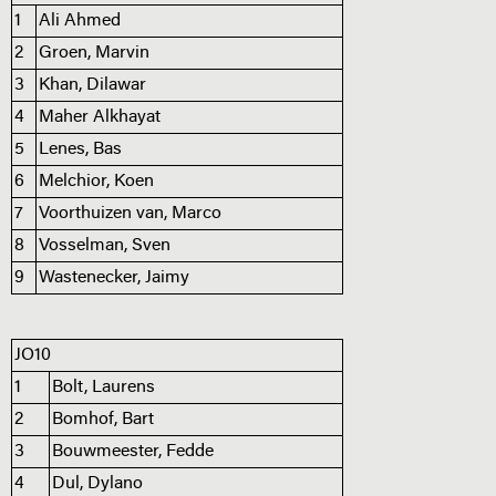
1
Ali Ahmed
2
Groen, Marvin
3
Khan, Dilawar
4
Maher Alkhayat
5
Lenes, Bas
6
Melchior, Koen
7
Voorthuizen van, Marco
8
Vosselman, Sven
9
Wastenecker, Jaimy
JO10
1
Bolt, Laurens
2
Bomhof, Bart
3
Bouwmeester, Fedde
4
Dul, Dylano