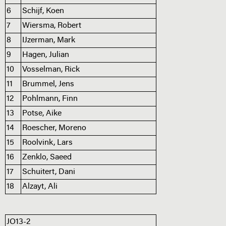
6
Schijf, Koen
7
Wiersma, Robert
8
IJzerman, Mark
9
Hagen, Julian
10
Vosselman, Rick
11
Brummel, Jens
12
Pohlmann, Finn
13
Potse, Aike
14
Roescher, Moreno
15
Roolvink, Lars
16
Zenklo, Saeed
17
Schuitert, Dani
18
Alzayt, Ali
JO13-2