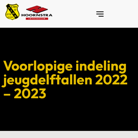
Voorlopige indeling
jeugdelftallen 2022
– 2023