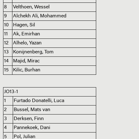
8
Velthoen, Wessel
9
Alchekh Ali, Mohammed
10
Hagen, Sil
11
Ak, Emirhan
12
Alhelo, Yazan
13
Konijnenberg, Tom
14
Majid, Mirac
15
Kilic, Burhan
JO13-1
1
Furtado Donatelli, Luca
2
Bussel, Mats van
3
Derksen, Finn
4
Pannekoek, Dani
5
Pol, Julian