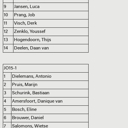
9
Jansen, Luca
10
Prang, Job
11
Visch, Derk
12
Zenklo, Youssef
13
Hogendoorn, Thijs
14
Deelen, Daan van
JO15-1
1
Dielemans, Antonio
2
Pruis, Marijn
3
Schurink, Bastiaan
4
Amersfoort, Danique van
5
Bosch, Eline
6
Brouwer, Daniel
7
Salomons, Wietse