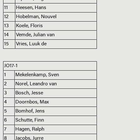
11
Heesen, Hans
12
Hobelman, Nouvel
13
Koele, Floris
14
Vemde, Julian van
15
Vries, Luuk de
JO17-1
1
Mekelenkamp, Sven
2
Norel, Leandro van
3
Bosch, Jesse
4
Doornbos, Max
5
Bomhof, Jens
6
Schutte, Finn
7
Hagen, Ralph
8
Jacobs, Jurre