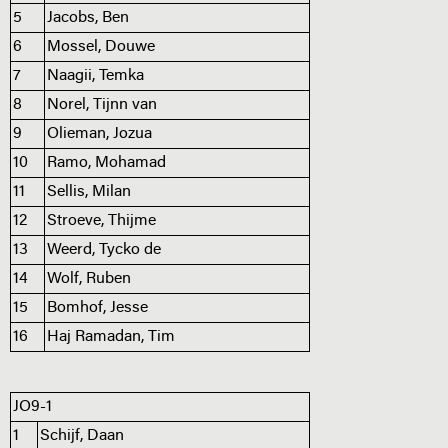
5
Jacobs, Ben
6
Mossel, Douwe
7
Naagii, Temka
8
Norel, Tijnn van
9
Olieman, Jozua
10
Ramo, Mohamad
11
Sellis, Milan
12
Stroeve, Thijme
13
Weerd, Tycko de
14
Wolf, Ruben
15
Bomhof, Jesse
16
Haj Ramadan, Tim
JO9-1
1
Schijf, Daan