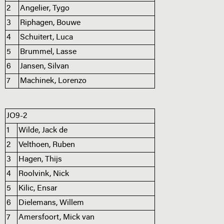
2
Angelier, Tygo
3
Riphagen, Bouwe
4
Schuitert, Luca
5
Brummel, Lasse
6
Jansen, Silvan
7
Machinek, Lorenzo
JO9-2
1
Wilde, Jack de
2
Velthoen, Ruben
3
Hagen, Thijs
4
Roolvink, Nick
5
Kilic, Ensar
6
Dielemans, Willem
7
Amersfoort, Mick van