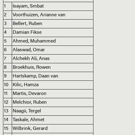
1
Isayam, Smbat
2
Voorthuizen, Arianne van
3
Bellert, Ruben
4
Damian Fikse
5
Ahmed, Muhammed
6
Alaswad, Omar
7
Alchekh Ali, Anas
8
Broekhuis, Rowen
9
Hartskamp, Daan van
10
Kilic, Hamza
11
Martis, Devaron
12
Melchior, Ruben
13
Naagii, Tergel
14
Taskale, Ahmet
15
Wilbrink, Gerard