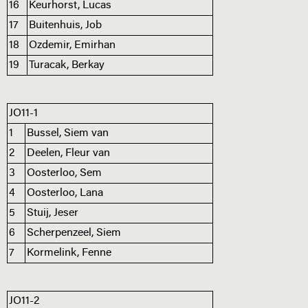
16
Keurhorst, Lucas
17
Buitenhuis, Job
18
Ozdemir, Emirhan
19
Turacak, Berkay
JO11-1
1
Bussel, Siem van
2
Deelen, Fleur van
3
Oosterloo, Sem
4
Oosterloo, Lana
5
Stuij, Jeser
6
Scherpenzeel, Siem
7
Kormelink, Fenne
JO11-2