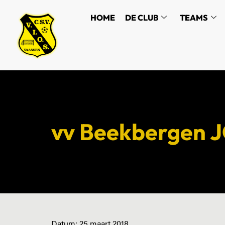
HOME
DE CLUB
TEAMS
vv Beekbergen J
Datum:
25 maart 2018