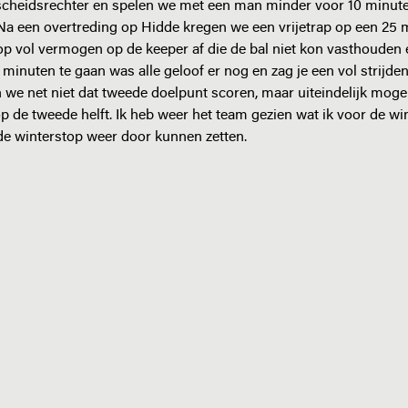
 scheidsrechter en spelen we met een man minder voor 10 minut
 Na een overtreding op Hidde kregen we een vrijetrap op een 25 
t op vol vermogen op de keeper af die de bal niet kon vasthouden 
 5 minuten te gaan was alle geloof er nog en zag je een vol strijd
we net niet dat tweede doelpunt scoren, maar uiteindelijk mog
g op de tweede helft. Ik heb weer het team gezien wat ik voor de w
 de winterstop weer door kunnen zetten.