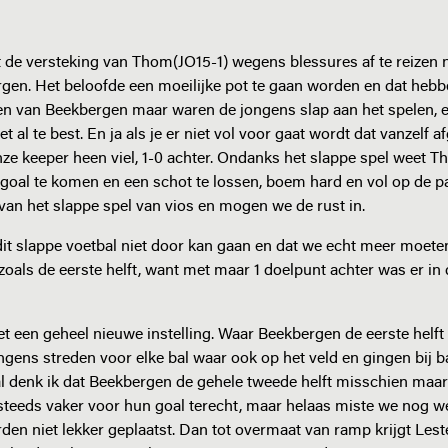
t de versteking van Thom(JO15-1) wegens blessures af te reizen 
gen. Het beloofde een moeilijke pot te gaan worden en dat heb
iten van Beekbergen maar waren de jongens slap aan het spelen, 
l te best. En ja als je er niet vol voor gaat wordt dat vanzelf af
ze keeper heen viel, 1-0 achter. Ondanks het slappe spel weet T
 goal te komen en een schot te lossen, boem hard en vol op de pa
van het slappe spel van vios en mogen we de rust in.
 dit slappe voetbal niet door kan gaan en dat we echt meer moet
 4 zoals de eerste helft, want met maar 1 doelpunt achter was er i
t een geheel nieuwe instelling. Waar Beekbergen de eerste helft
ngens streden voor elke bal waar ook op het veld en gingen bij ba
aal denk ik dat Beekbergen de gehele tweede helft misschien maa
steeds vaker voor hun goal terecht, maar helaas miste we nog w
en niet lekker geplaatst. Dan tot overmaat van ramp krijgt Lest