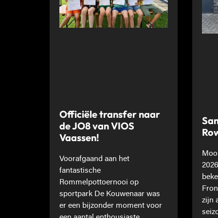
Officiële transfer naar
Sam
de JO8 van VIOS
Ro
Vaassen!
Mooi
Voorafgaand aan het
2026
fantastische
beke
Rommelpottoernooi op
Fron
sportpark De Kouwenaar was
zijn
er een bijzonder moment voor
seiz
een aantal enthousiaste