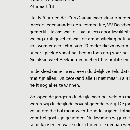
24 maart ‘18
Het is 9 uur en de JO15-2 staat weer klaar om me
tweede tegenstander deze competitie, VV Beekber
gemerkt. Helaas was dit niet alleen door kwalite
weinig druk gezet en was de omschakeling ook niet a
zo kwam er een schot van 20 meter die zo over on
super speelde vanaf het begin) toch nog voor het
Gelukkig weet Beekbergen niet echt te profiteren 
In de kleedkamer werd even duidelijk verteld dat
met zijn allen. Dit betekend alle 11 niet maar 3 a
helft nog alles te winnen.
Zo lopen de jongens duidelijk weer het veld op me
waren wij duidelijk de bovenliggende partij. De jo
vol in om die bal maar weer terug te krijgen. Tot
voor het goal zijn gekomen. Nu kwamen wij juist 
schotkansen en waren de schoten die gedaan werd