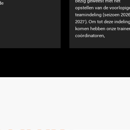
bezig geweest met het
de
opstellen van de voorlopig
teamindeling (seizoen 202
2027). Om tot deze indeling
komen hebben onze traine
coördinatoren,