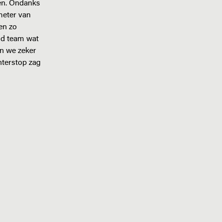
en. Ondanks
meter van
en zo
end team wat
en we zeker
interstop zag