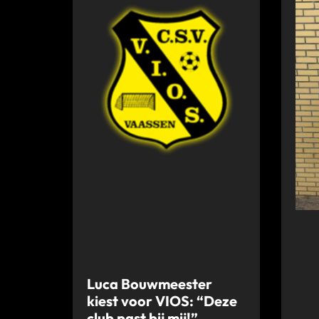
Luca Bouwmeester
kiest voor VIOS: “Deze
club past bij mij!”