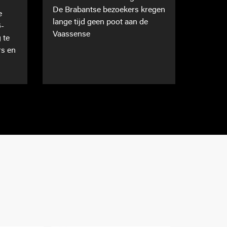
De Brabantse bezoekers kregen
e
lange tijd geen poot aan de
6-
Vaassense
 te
rs en