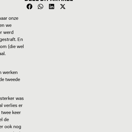
naar onze
ben we
er werd
gestraft. En
hom (die wel
al.
en werken
n de tweede
 sterker was
l verlies er
r twee keer
el de
er ook nog