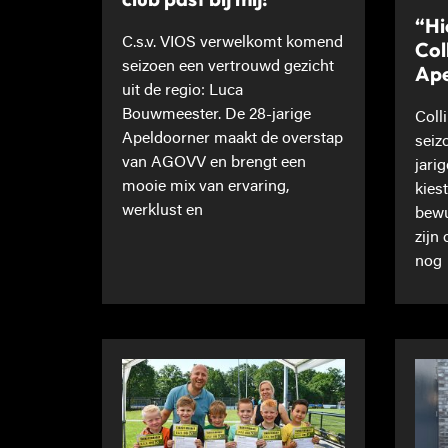
“Hi
C.s.v. VIOS verwelkomt komend
Col
seizoen een vertrouwd gezicht
Ape
uit de regio: Luca
Bouwmeester. De 28-jarige
Coll
Apeldoorner maakt de overstap
seiz
van AGOVV en brengt een
jari
mooie mix van ervaring,
kies
werklust en
bewu
zijn
nog