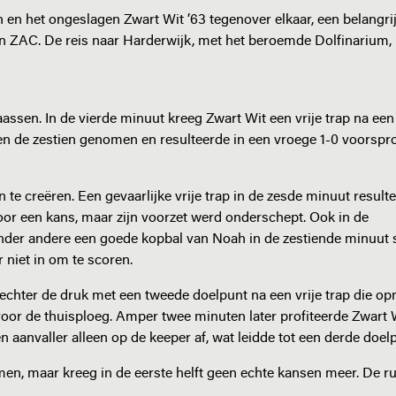
 en het ongeslagen Zwart Wit ’63 tegenover elkaar, een belangri
gen ZAC. De reis naar Harderwijk, met het beroemde Dolfinarium,
assen. In de vierde minuut kreeg Zwart Wit een vrije trap na ee
iten de zestien genomen en resulteerde in een vroege 1-0 voorsp
n te creëren. Een gevaarlijke vrije trap in de zesde minuut result
voor een kans, maar zijn voorzet werd onderschept. Ook in de
nder andere een goede kopbal van Noah in de zestiende minuut 
r niet in om te scoren.
echter de druk met een tweede doelpunt na een vrije trap die o
or de thuisploeg. Amper twee minuten later profiteerde Zwart 
aanvaller alleen op de keeper af, wat leidde tot een derde doelp
nemen, maar kreeg in de eerste helft geen echte kansen meer. De r