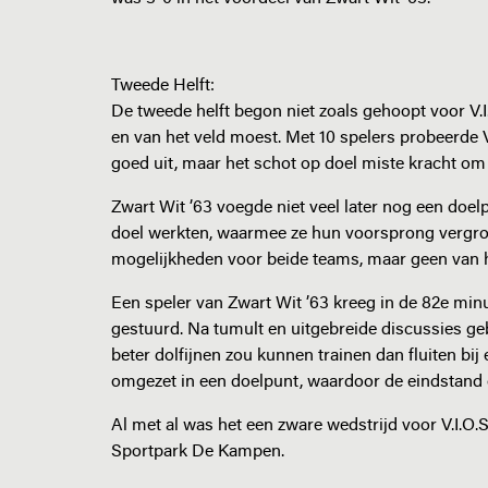
Tweede Helft:
De tweede helft begon niet zoals gehoopt voor V.I
en van het veld moest. Met 10 spelers probeerde V.
goed uit, maar het schot op doel miste kracht om
Zwart Wit ’63 voegde niet veel later nog een doelp
doel werkten, waarmee ze hun voorsprong vergroot
mogelijkheden voor beide teams, maar geen van h
Een speler van Zwart Wit ’63 kreeg in de 82e min
gestuurd. Na tumult en uitgebreide discussies ge
beter dolfijnen zou kunnen trainen dan fluiten bi
omgezet in een doelpunt, waardoor de eindstand
Al met al was het een zware wedstrijd voor V.I.O.
Sportpark De Kampen.