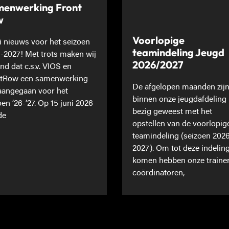
enwerking Front
w
Voorlopige
 nieuws voor het seizoen
teamindeling Jeugd
-2027! Met trots maken wij
2026/2027
nd dat c.s.v. VIOS en
tRow een samenwerking
De afgelopen maanden zij
 aangegaan voor het
binnen onze jeugdafdeling
oen ’26-’27. Op 15 juni 2026
bezig geweest met het
de
opstellen van de voorlopig
teamindeling (seizoen 202
2027). Om tot deze indeling
komen hebben onze traine
coördinatoren,