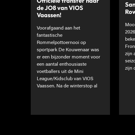
Officiële transfer naar
Sam
de JO8 van VIOS
Ro
Vaassen!
Mooi
Voorafgaand aan het
2026
fantastische
beke
Rommelpottoernooi op
Fron
sportpark De Kouwenaar was
zijn
er een bijzonder moment voor
seiz
een aantal enthousiaste
zijn 
voetballers uit de Mini
League/Kidsclub van VIOS
Vaassen. Na de winterstop al