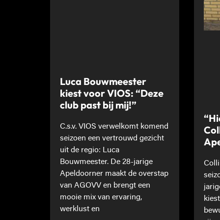
Luca Bouwmeester
kiest voor VIOS: “Deze
club past bij mij!”
“Hi
C.s.v. VIOS verwelkomt komend
Col
seizoen een vertrouwd gezicht
Ape
uit de regio: Luca
Bouwmeester. De 28-jarige
Coll
Apeldoorner maakt de overstap
seiz
van AGOVV en brengt een
jari
mooie mix van ervaring,
kies
werklust en
bewu