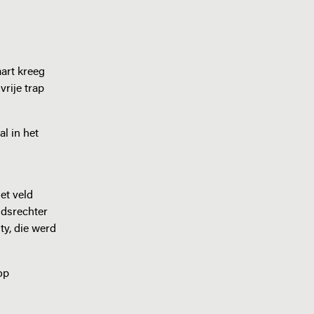
aart kreeg
vrije trap
l in het
et veld
idsrechter
ty, die werd
op