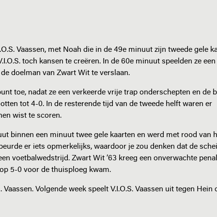
.O.S. Vaassen, met Noah die in de 49e minuut zijn tweede gele k
I.O.S. toch kansen te creëren. In de 60e minuut speelden ze een 
 de doelman van Zwart Wit te verslaan.
unt toe, nadat ze een verkeerde vrije trap onderschepten en de ba
ten tot 4-0. In de resterende tijd van de tweede helft waren er
en wist te scoren.
uut binnen een minuut twee gele kaarten en werd met rood van h
beurde er iets opmerkelijks, waardoor je zou denken dat de sche
j een voetbalwedstrijd. Zwart Wit ’63 kreeg een onverwachte penal
 op 5-0 voor de thuisploeg kwam.
S. Vaassen. Volgende week speelt V.I.O.S. Vaassen uit tegen Hein 