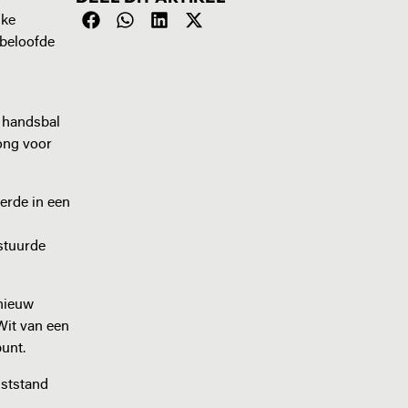
jke
 beloofde
n handsbal
rong voor
eerde in een
stuurde
pnieuw
Wit van een
unt.
uststand