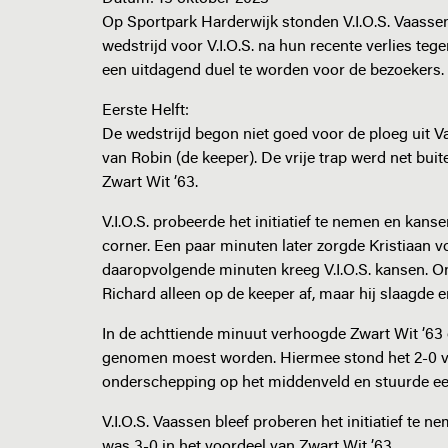
Op Sportpark Harderwijk stonden V.I.O.S. Vaassen
wedstrijd voor V.I.O.S. na hun recente verlies te
een uitdagend duel te worden voor de bezoekers.
Eerste Helft:
De wedstrijd begon niet goed voor de ploeg uit Va
van Robin (de keeper). De vrije trap werd net bu
Zwart Wit ’63.
V.I.O.S. probeerde het initiatief te nemen en kanse
corner. Een paar minuten later zorgde Kristiaan 
daaropvolgende minuten kreeg V.I.O.S. kansen. O
Richard alleen op de keeper af, maar hij slaagde e
In de achttiende minuut verhoogde Zwart Wit ’63 
genomen moest worden. Hiermee stond het 2-0 vo
onderschepping op het middenveld en stuurde een 
V.I.O.S. Vaassen bleef proberen het initiatief te 
was 3-0 in het voordeel van Zwart Wit ’63.