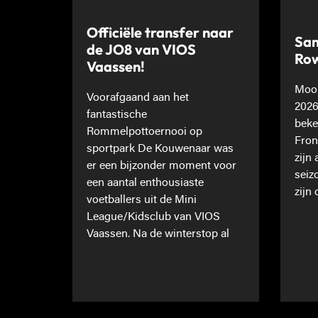
Officiële transfer naar
Sam
de JO8 van VIOS
Ro
Vaassen!
Mooi
Voorafgaand aan het
2026
fantastische
beke
Rommelpottoernooi op
Fron
sportpark De Kouwenaar was
zijn
er een bijzonder moment voor
seiz
een aantal enthousiaste
zijn 
voetballers uit de Mini
League/Kidsclub van VIOS
Vaassen. Na de winterstop al