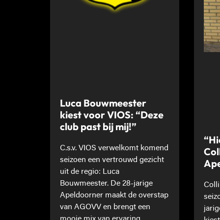
Luca Bouwmeester
kiest voor VIOS: “Deze
club past bij mij!”
“Hi
C.s.v. VIOS verwelkomt komend
Col
seizoen een vertrouwd gezicht
Ape
uit de regio: Luca
Bouwmeester. De 28-jarige
Coll
Apeldoorner maakt de overstap
seiz
van AGOVV en brengt een
jari
mooie mix van ervaring,