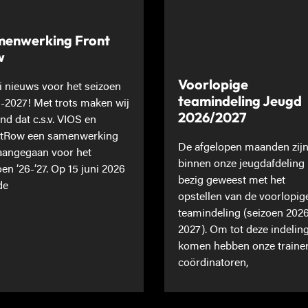
enwerking Front
w
Voorlopige
 nieuws voor het seizoen
teamindeling Jeugd
-2027! Met trots maken wij
2026/2027
nd dat c.s.v. VIOS en
tRow een samenwerking
De afgelopen maanden zij
 aangegaan voor het
binnen onze jeugdafdeling
oen ’26-’27. Op 15 juni 2026
bezig geweest met het
de
opstellen van de voorlopig
teamindeling (seizoen 202
2027). Om tot deze indeling
komen hebben onze traine
coördinatoren,