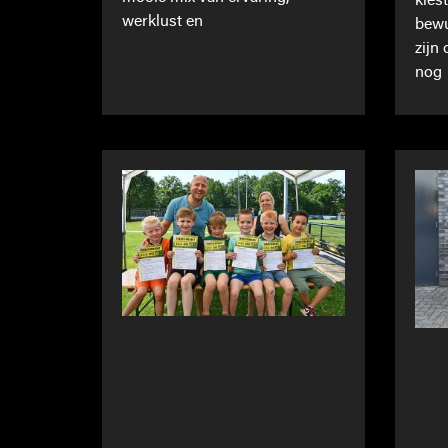
kies
werklust en
bewu
zijn
nog