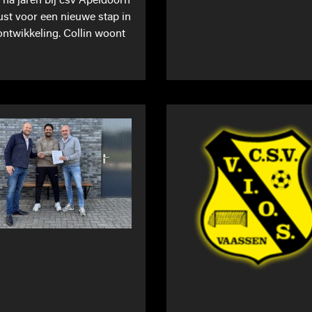
t na jaren bij csv Apeldoorn
st voor een nieuwe stap in
 ontwikkeling. Collin woont