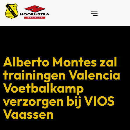
Alberto Montes zal
trainingen Valencia
Voetbalkamp
verzorgen bij VIOS
Vaassen