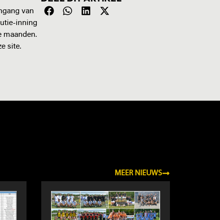
ingang van
utie-inning
de maanden.
 site.
MEER NIEUWS