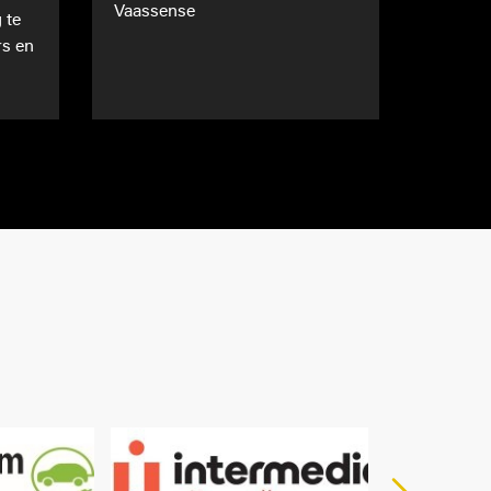
Vaassense
 te
rs en