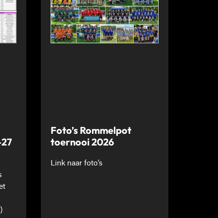
Foto’s Rommelpot
-27
toernooi 2026
Link naar foto’s
s
et
)