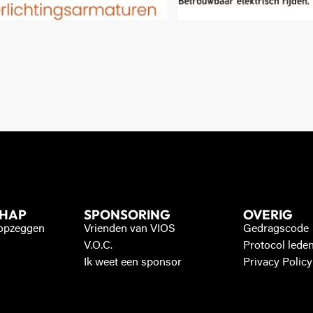
CHAP
SPONSORING
OVERIG
 opzeggen
Vrienden van VIOS
Gedragscode
V.O.C.
Protocol lede
Ik weet een sponsor
Privacy Policy