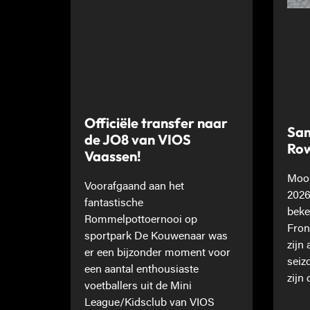
Officiële transfer naar
Sam
de JO8 van VIOS
Ro
Vaassen!
Mooi
Voorafgaand aan het
2026
fantastische
beke
Rommelpottoernooi op
Fron
sportpark De Kouwenaar was
zijn
er een bijzonder moment voor
seiz
een aantal enthousiaste
zijn 
voetballers uit de Mini
League/Kidsclub van VIOS