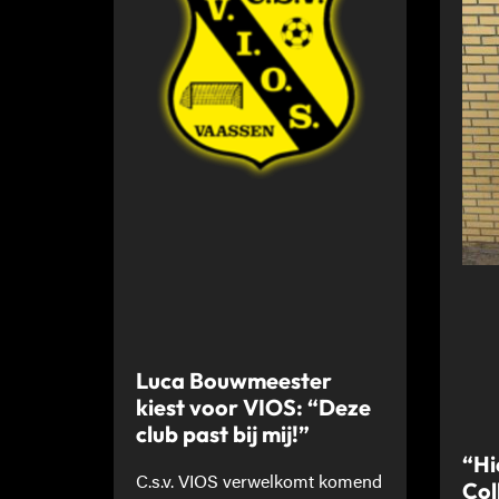
Luca Bouwmeester
kiest voor VIOS: “Deze
club past bij mij!”
“Hi
C.s.v. VIOS verwelkomt komend
Col