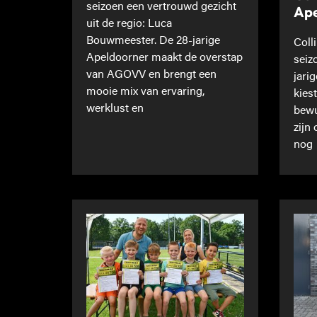
seizoen een vertrouwd gezicht
Ape
uit de regio: Luca
Bouwmeester. De 28-jarige
Coll
Apeldoorner maakt de overstap
seiz
van AGOVV en brengt een
jari
mooie mix van ervaring,
kies
werklust en
bewu
zijn
nog