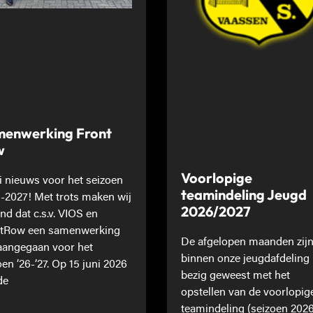
enwerking Front
w
Voorlopige
 nieuws voor het seizoen
teamindeling Jeugd
-2027! Met trots maken wij
2026/2027
nd dat c.s.v. VIOS en
tRow een samenwerking
De afgelopen maanden zij
 aangegaan voor het
binnen onze jeugdafdeling
oen ’26-’27. Op 15 juni 2026
bezig geweest met het
de
opstellen van de voorlopig
teamindeling (seizoen 202