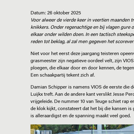
Datum:
26 oktober 2025
Voor alweer de vierde keer in veertien maanden 
knikkers. Onder regenachtige en bij vlagen gure 
elkaar onder wilden doen. In een tactisch steeks
reden tot beklag, al zal men gegeven het scorever
Niet voor het eerst deze jaargang teisteren opee
grasmeester zijn negatieve oordeel velt, zijn VIO
ploegen, die elkaar door en door kennen, de tegens
Een schaakpartij tekent zich af.
Damian Schipper is namens VIOS de eerste die do
Luijkx treft. Aan de andere kant verslikt Jesse P
vrijgeleide. De nummer 10 van Teuge schiet rap en 
de klok kijkt, constateert dat het bij die kansen
is alleraardigst en de spanning maakt veel goed.