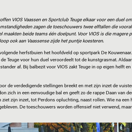
troffen VIOS Vaassen en Sportclub Teuge elkaar voor een duel o
omstandigheden zagen de toeschouwers twee elftallen die vooral
pel maakten beide teams één doelpunt. Voor VIOS is die magere p
loop ook aan Vaassense zijde het puntje koesteren.
nvolgende herfstbuien het hoofdveld op sportpark De Kouwenaar.
S de Teuge voor hun duel veroordeelt tot de kunstgrasmat. Aldaar
tander af. Bij balbezit voor VIOS zakt Teuge in op eigen helft en 
or de verdedigende stellingen breekt en met zijn inzet de vuist
erdon zich in een eenvoudige bal en geeft zo de rappe Daan van d
ziet zijn inzet, tot Perdons opluchting, naast rollen. Wie na een 
 is gebleven. De toeschouwers worden offensief niet verwend, maar