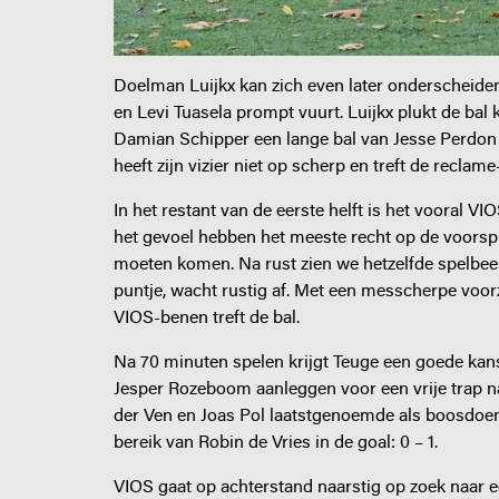
Doelman Luijkx kan zich even later onderscheiden 
en Levi Tuasela prompt vuurt. Luijkx plukt de bal 
Damian Schipper een lange bal van Jesse Perdon 
heeft zijn vizier niet op scherp en treft de reclam
In het restant van de eerste helft is het vooral VI
het gevoel hebben het meeste recht op de voorspr
moeten komen. Na rust zien we hetzelfde spelbeel
puntje, wacht rustig af. Met een messcherpe voor
VIOS-benen treft de bal.
Na 70 minuten spelen krijgt Teuge een goede kan
Jesper Rozeboom aanleggen voor een vrije trap na
der Ven en Joas Pol laatstgenoemde als boosdoen
bereik van Robin de Vries in de goal: 0 – 1.
VIOS gaat op achterstand naarstig op zoek naar e