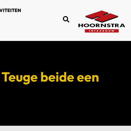
VITEITEN
n Teuge beide een