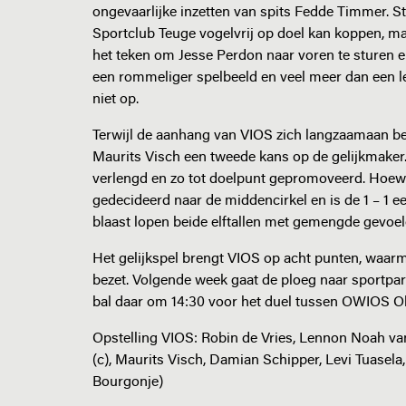
ongevaarlijke inzetten van spits Fedde Timmer. S
Sportclub Teuge vogelvrij op doel kan koppen, maa
het teken om Jesse Perdon naar voren te sturen en 
een rommeliger spelbeeld en veel meer dan een le
niet op.
Terwijl de aanhang van VIOS zich langzaamaan ber
Maurits Visch een tweede kans op de gelijkmaker
verlengd en zo tot doelpunt gepromoveerd. Hoewel
gedecideerd naar de middencirkel en is de 1 – 1 ee
blaast lopen beide elftallen met gemengde gevoe
Het gelijkspel brengt VIOS op acht punten, waarme
bezet. Volgende week gaat de ploeg naar sportpa
bal daar om 14:30 voor het duel tussen OWIOS O
Opstelling VIOS: Robin de Vries, Lennon Noah van
(c), Maurits Visch, Damian Schipper, Levi Tuasela
Bourgonje)