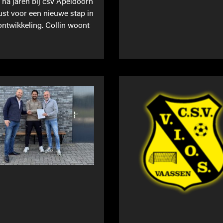
t na jaren bij csv Apeldoorn
st voor een nieuwe stap in
 ontwikkeling. Collin woont