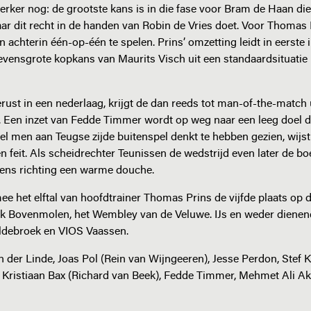
terker nog: de grootste kans is in die fase voor Bram de Haan d
r dit recht in de handen van Robin de Vries doet. Voor Thomas P
achterin één-op-één te spelen. Prins’ omzetting leidt in eerste i
vensgrote kopkans van Maurits Visch uit een standaardsituatie l
ust in een nederlaag, krijgt de dan reeds tot man-of-the-match
. Een inzet van Fedde Timmer wordt op weg naar een leeg doel 
 men aan Teugse zijde buitenspel denkt te hebben gezien, wijst 
n feit. Als scheidrechter Teunissen de wedstrijd even later de bo
lens richting een warme douche.
e het elftal van hoofdtrainer Thomas Prins de vijfde plaats op d
rk Bovenmolen, het Wembley van de Veluwe. IJs en weder dienend
ldebroek en VIOS Vaassen.
 der Linde, Joas Pol (Rein van Wijngeeren), Jesse Perdon, Stef 
, Kristiaan Bax (Richard van Beek), Fedde Timmer, Mehmet Ali Ak