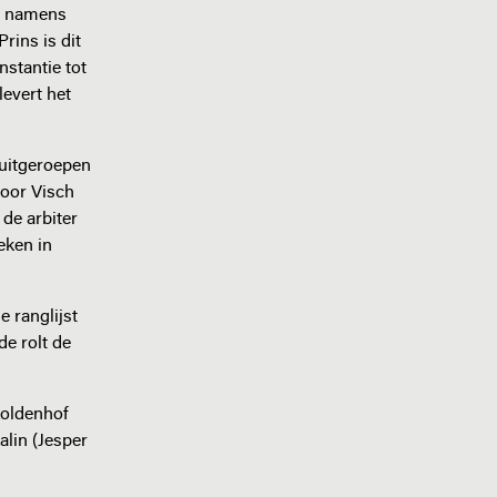
ie namens
rins is dit
nstantie tot
evert het
 uitgeroepen
door Visch
de arbiter
eken in
e ranglijst
e rolt de
Koldenhof
alin (Jesper