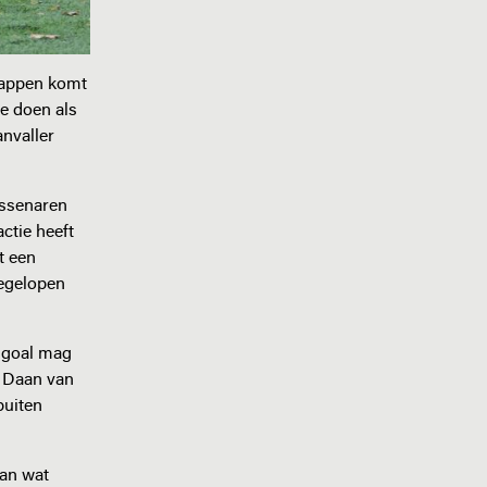
stappen komt
te doen als
nvaller
aassenaren
ctie heeft
t een
eegelopen
e goal mag
n Daan van
buiten
dan wat