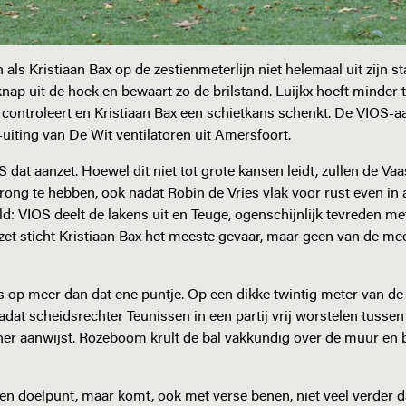
als Kristiaan Bax op de zestienmeterlijn niet helemaal uit zijn 
knap uit de hoek en bewaart zo de brilstand. Luijkx hoeft minder 
controleert en Kristiaan Bax een schietkans schenkt. De VIOS-aa
e-uiting van De Wit ventilatoren uit Amersfoort.
OS dat aanzet. Hoewel dit niet tot grote kansen leidt, zullen de V
ong te hebben, ook nadat Robin de Vries vlak voor rust even in a
d: VIOS deelt de lakens uit en Teuge, ogenschijnlijk tevreden me
zet sticht Kristiaan Bax het meeste gevaar, maar geen van de m
s op meer dan dat ene puntje. Op een dikke twintig meter van d
dat scheidsrechter Teunissen in een partij vrij worstelen tusse
er aanwijst. Rozeboom krult de bal vakkundig over de muur en 
en doelpunt, maar komt, ook met verse benen, niet veel verder 