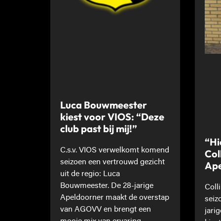
Luca Bouwmeester
kiest voor VIOS: “Deze
club past bij mij!”
“Hi
C.s.v. VIOS verwelkomt komend
Col
seizoen een vertrouwd gezicht
Ape
uit de regio: Luca
Bouwmeester. De 28-jarige
Coll
Apeldoorner maakt de overstap
seiz
van AGOVV en brengt een
jari