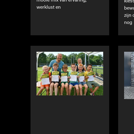
mooie mix van ervaring,
kies
werklust en
bewu
zijn
nog