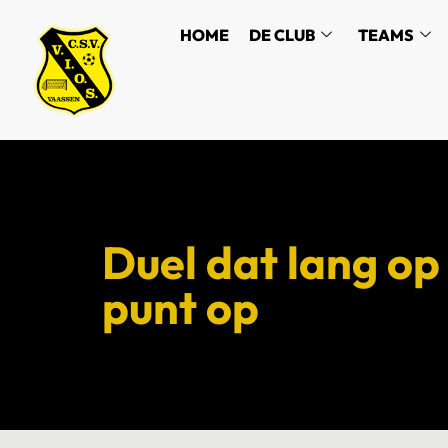
HOME
DE CLUB
TEAMS
Duel dat lang op 
punt op