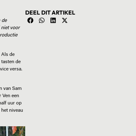
DEEL DIT ARTIKEL
m de
 niet voor
roductie
 Als de
 tasten de
vice versa.
en van Sam
er Ven een
half uur op
 het niveau