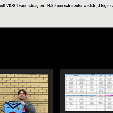
peelt VIOS 1 vanmiddag om 14:30 een extra oefenwedstrijd tegen 