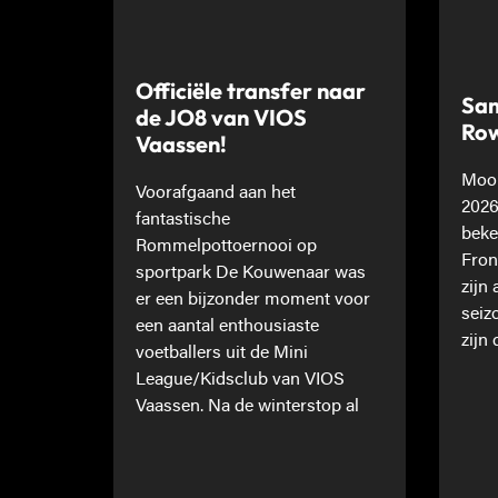
Officiële transfer naar
Sam
de JO8 van VIOS
Ro
Vaassen!
Mooi
Voorafgaand aan het
2026
fantastische
beke
Rommelpottoernooi op
Fron
sportpark De Kouwenaar was
zijn
er een bijzonder moment voor
seiz
een aantal enthousiaste
zijn 
voetballers uit de Mini
League/Kidsclub van VIOS
Vaassen. Na de winterstop al