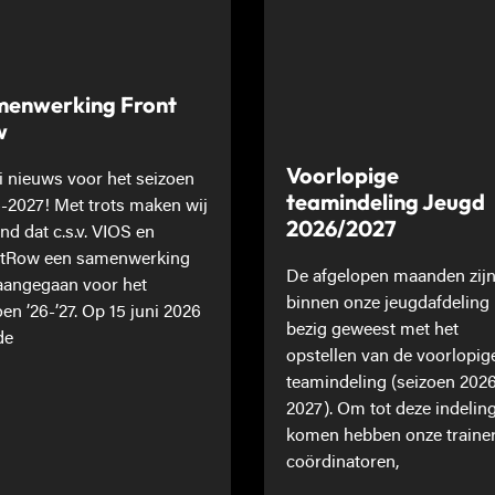
enwerking Front
w
Voorlopige
 nieuws voor het seizoen
teamindeling Jeugd
-2027! Met trots maken wij
2026/2027
nd dat c.s.v. VIOS en
tRow een samenwerking
De afgelopen maanden zij
 aangegaan voor het
binnen onze jeugdafdeling
oen ’26-’27. Op 15 juni 2026
bezig geweest met het
de
opstellen van de voorlopig
teamindeling (seizoen 202
2027). Om tot deze indeling
komen hebben onze traine
coördinatoren,