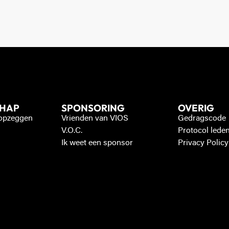
CHAP
SPONSORING
OVERIG
 opzeggen
Vrienden van VIOS
Gedragscode
V.O.C.
Protocol lede
Ik weet een sponsor
Privacy Policy