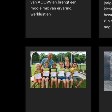
van AGOVV en brengt een
jari
mooie mix van ervaring,
kies
werklust en
bewu
zijn
nog