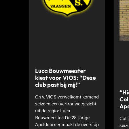
Luca Bouwmeester
kiest voor VIOS: “Deze
club past bij mij!”
“Hi
C.s.v. VIOS verwelkomt komend
Col
seizoen een vertrouwd gezicht
Ape
uit de regio: Luca
Bouwmeester. De 28-jarige
Coll
Apeldoorner maakt de overstap
seiz