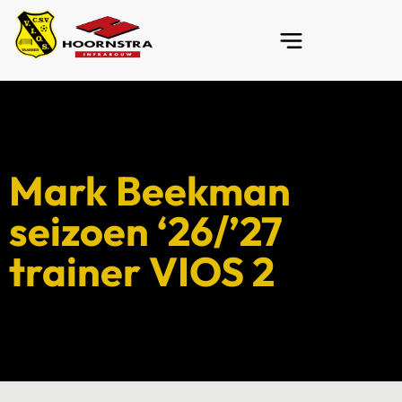
Mark Beekman
seizoen ‘26/’27
trainer VIOS 2